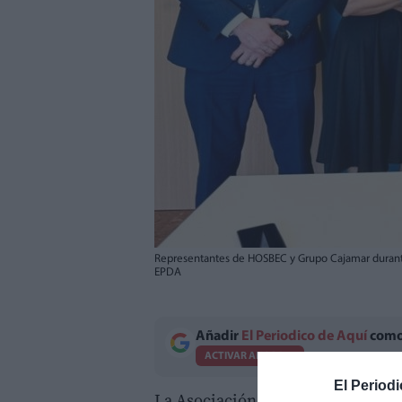
Representantes de HOSBEC y Grupo Cajamar durante 
EPDA
Añadir
El Periodico de Aquí
como 
ACTIVAR AHORA
El Periodi
La Asociación Empresarial Hotele