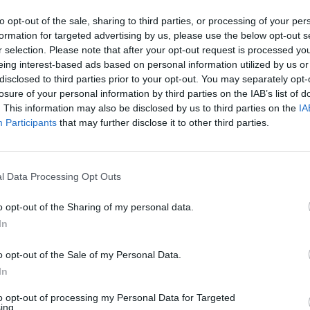
irmado un acuerdo de colaboración
to opt-out of the sale, sharing to third parties, or processing of your per
l sector hotelero y turístico valenciano
,
formation for targeted advertising by us, please use the below opt-out s
r selection. Please note that after your opt-out request is processed y
es de financiación
a empresas asociadas y
eing interest-based ads based on personal information utilized by us or
rientadas a la modernización del negocio.
disclosed to third parties prior to your opt-out. You may separately opt-
losure of your personal information by third parties on the IAB’s list of
m
, permitirá a los asociados de HOSBEC —y a
. This information may also be disclosed by us to third parties on the
IA
Participants
that may further disclose it to other third parties.
rporen— acceder a
soluciones financieras
ones, renovar instalaciones y mejorar la
l Data Processing Opt Outs
 con la participación del presidente de
o opt-out of the Sharing of my personal data.
irector territorial de Cajamar en
In
han coincidido en destacar la importancia de
o opt-out of the Sale of my Personal Data.
herramientas adaptadas a sus necesidades
In
to opt-out of processing my Personal Data for Targeted
ing.