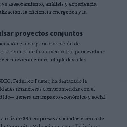
luye
asesoramiento, análisis y experiencia
lización, la eficiencia energética y la
lsar proyectos conjuntos
nciación e incorpora la creación de
ue se reunirá de forma semestral para
evaluar
over nuevas acciones adaptadas a las
SBEC, Federico Fuster, ha destacado la
idades financieras comprometidas con el
endido—
genera un impacto económico y social
 a
más de 385 empresas asociadas y cerca de
n la Comunitat Valenciana
, consolidándose