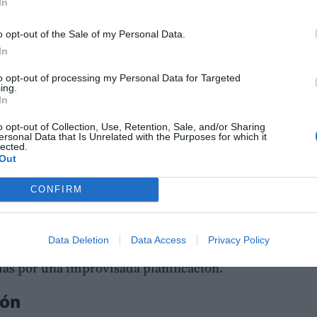
In
ón de turnos
es un software especializado
ignación y optimización de los horarios
o opt-out of the Sale of my Personal Data.
In
cuenta que, en sectores como el comercio, la
ia, coordinar cuadrantes fijos, rotativos o
to opt-out of processing my Personal Data for Targeted
ing.
puede llegar a ser una pesadilla logística
In
o opt-out of Collection, Use, Retention, Sale, and/or Sharing
ersonal Data that Is Unrelated with the Purposes for which it
permite diseñar plantillas de horarios, prever
lected.
Out
 los cuadrantes de forma masiva. Asimismo,
nte para alertar sobre solapamientos,
CONFIRM
la falta de personal cualificado para cubrir
 inmediato es claro: garantiza la equidad en
Data Deletion
Data Access
Privacy Policy
imiento de la normativa laboral vigente,
das por una improvisada planificación.
ión