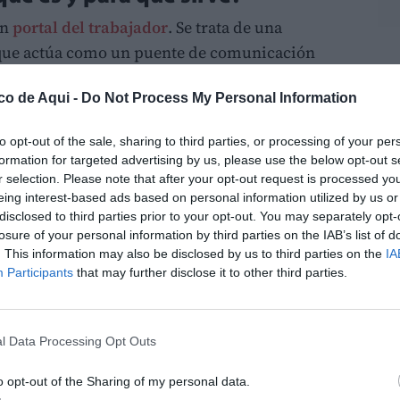
un
portal del trabajador
. Se trata de una
 que actúa como un puente de comunicación
LO
 Hablamos de un espacio privado donde cada
co de Aqui -
Do Not Process My Personal Information
era autónoma sus necesidades cotidianas sin
 al departamento de Recursos Humanos o
to opt-out of the sale, sharing to third parties, or processing of your per
formation for targeted advertising by us, please use the below opt-out s
r selection. Please note that after your opt-out request is processed y
pueden acceder a sus nóminas, descargar
eing interest-based ads based on personal information utilized by us or
disclosed to third parties prior to your opt-out. You may separately opt-
itar días de vacaciones o permisos y consultar
losure of your personal information by third parties on the IAB’s list of
relevancia. Aunque el impacto directo de esta
. This information may also be disclosed by us to third parties on the
IA
 de la información, ya que el trabajador deja
Participants
that may further disclose it to other third parties.
 de respuestas y pasa a tener el control total
e reduce considerablemente los tiempos de
ada en la confianza mutua.
l Data Processing Opt Outs
o opt-out of the Sharing of my personal data.
e turnos