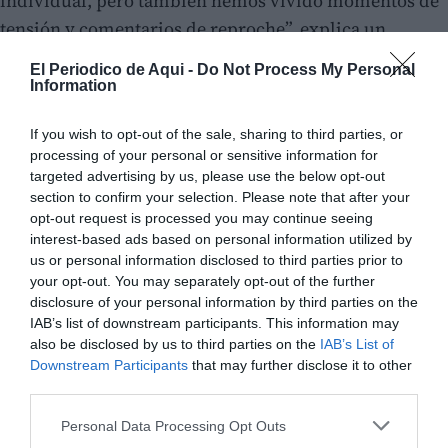
individual, pero también hemos vivido momentos de
tensión y comentarios de reproche”, explica un
profesor de un instituto valenciano que prefiere
El Periodico de Aqui -
Do Not Process My Personal
mantener el anonimato.
Information
Las quejas se centran especialmente en la
If you wish to opt-out of the sale, sharing to third parties, or
processing of your personal or sensitive information for
participación de
alumnado de primero y segundo de
targeted advertising by us, please use the below opt-out
la ESO
, menores de edad que legalmente no pueden
section to confirm your selection. Please note that after your
ejercer por sí mismos el derecho de huelga en las
opt-out request is processed you may continue seeing
interest-based ads based on personal information utilized by
mismas condiciones que los estudiantes de cursos
us or personal information disclosed to third parties prior to
superiores. Varios docentes consideran que
your opt-out. You may separately opt-out of the further
determinadas acciones de movilización dentro de los
disclosure of your personal information by third parties on the
IAB’s list of downstream participants. This information may
centros pueden generar confusión entre los alumnos
also be disclosed by us to third parties on the
IAB’s List of
más jóvenes y alterar el desarrollo normal de las
Downstream Participants
that may further disclose it to other
clases.
third parties.
Personal Data Processing Opt Outs