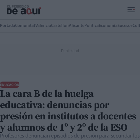
Ir al contenido principal
Portada
Comunitat
Valencia
Castellón
Alicante
Política
Economía
Sucesos
Cul
EDUCACIÓN
La cara B de la huelga
educativa: denuncias por
presión en institutos a docentes
y alumnos de 1º y 2º de la ESO
Profesores denuncian episodios de presión para secundar los