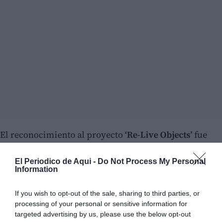
El reconocimiento al proyecto
‘Re-Live Objects’
fue
entregado por el director Comercial y de Economía
Social de Cajamar,
Fran Martínez
, al tutor del equipo
El Periodico de Aqui -
Do Not Process My Personal
Information
del instituto eldense,
José Calabuig
, quien ha
explicado que la iniciativa nació a partir de una
If you wish to opt-out of the sale, sharing to third parties, or
reflexión en el aula sobre el creciente volumen de
processing of your personal or sensitive information for
targeted advertising by us, please use the below opt-out
residuos electrónicos.