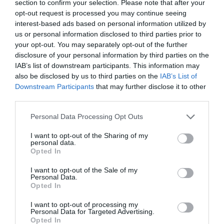
section to confirm your selection. Please note that after your
opt-out request is processed you may continue seeing
“
El alumnado identificó un problema real de su
interest-based ads based on personal information utilized by
entorno y trabajó con gran implicación para diseñar
us or personal information disclosed to third parties prior to
your opt-out. You may separately opt-out of the further
una solución innovadora basada en inteligencia
disclosure of your personal information by third parties on the
artificial y economía circular
”, ha señalado Calabuig.
IAB’s list of downstream participants. This information may
Además, ha destacado la creatividad, capacidad de
also be disclosed by us to third parties on the
IAB’s List of
Downstream Participants
that may further disclose it to other
análisis y compromiso social mostrado por los
third parties.
estudiantes durante el desarrollo del proyecto.
Personal Data Processing Opt Outs
I want to opt-out of the Sharing of my
personal data.
Opted In
I want to opt-out of the Sale of my
Personal Data.
Opted In
I want to opt-out of processing my
Personal Data for Targeted Advertising.
Opted In