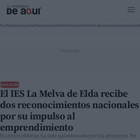
Ir al contenido principal
Portada
Comunitat
Valencia
Castellón
Alicante
Política
Economía
Sucesos
Cul
EDUCACIÓN
El IES La Melva de Elda recibe
dos reconocimientos nacionales
por su impulso al
emprendimiento
El centro eldense ha sido galardonado por los proyectos ‘Re-