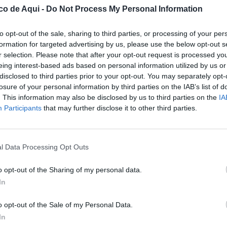
co de Aqui -
Do Not Process My Personal Information
vas de Enseñanza (UECoE)
y
Grupo
do la entrega de premios de la
IX edición del
to opt-out of the sale, sharing to third parties, or processing of your per
l emprendimiento cooperativo en la escuela
,
formation for targeted advertising by us, please use the below opt-out s
r selection. Please note that after your opt-out request is processed y
 la cultura emprendedora, la innovación y
eing interest-based ads based on personal information utilized by us or
 alumnado de
Educación Secundaria
disclosed to third parties prior to your opt-out. You may separately opt-
rofesional
de toda España.
losure of your personal information by third parties on the IAB’s list of
. This information may also be disclosed by us to third parties on the
IA
sarrollado en el marco del
Encuentro del
Participants
that may further disclose it to other third parties.
 Escuela 2026
, celebrado en el
colegio
rid)
y organizado por
UECoE
junto a
l Data Processing Opt Outs
operativas de Trabajo Asociado (COCETA)
.
o opt-out of the Sharing of my personal data.
s del ámbito educativo, institucional y de la
In
la participación de la
secretaria de Estado de
o
; el
presidente de UECoE, Javier Martínez
o opt-out of the Sale of my Personal Data.
In
 y de Economía Social de Cajamar, Fran