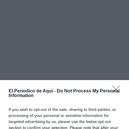
El Periodico de Aqui -
Do Not Process My Personal
Information
If you wish to opt-out of the sale, sharing to third parties, or
processing of your personal or sensitive information for
targeted advertising by us, please use the below opt-out
La presentadora
Àlex Blanquer
i el xef
Rubén
section to confirm your selection. Please note that after your