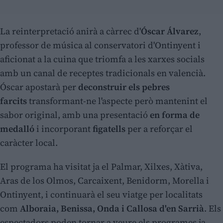
La reinterpretació anirà a càrrec d'
Óscar Álvarez
,
professor de música al conservatori d'Ontinyent i
aficionat a la cuina que triomfa a les xarxes socials
amb un canal de receptes tradicionals en valencià.
Óscar apostarà per
deconstruir els pebres
farcits
transformant-ne l'aspecte però mantenint el
sabor original, amb una presentació
en forma de
medalló
i incorporant
figatells
per a reforçar el
caràcter local.
El programa ha visitat ja el Palmar, Xilxes, Xàtiva,
Aras de los Olmos, Carcaixent, Benidorm, Morella i
Ontinyent, i continuarà el seu viatge per localitats
com
Alboraia, Benissa, Onda i Callosa d'en Sarrià
. Els
espectadors poden tornar a veure els programes ja