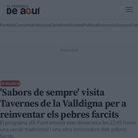
Ir al contenido principal
Portada
Comunitat
Valencia
Castellón
Alicante
Política
Economía
Sucesos
Cul
EN VALENCIÀ
'Sabors de sempre' visita
Tavernes de la Valldigna per a
reinventar els pebres farcits
El programa d'À Punt emetrà este dimecres a les 22:45 hores
una versió tradicional i una altra innovadora dels pebres
farcits