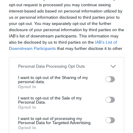
Fenollar
elaboraran la versió amb magre de porc i,
opt-out request is processed you may continue seeing
interest-based ads based on personal information utilized by
com és habitual en el programa, presentaran
dos
us or personal information disclosed to third parties prior to
propostes del mateix plat: una de tradicional i una
your opt-out. You may separately opt-out of the further
altra d'innovadora
, però amb el mateix sabor.
disclosure of your personal information by third parties on the
IAB’s list of downstream participants. This information may
also be disclosed by us to third parties on the
IAB’s List of
La cuinera de la versió tradicional serà
Isabel Brines
,
Downstream Participants
that may further disclose it to other
una dona de 72 anys convertida en la matriarca de la
third parties.
seua família, per a qui els pebres farcits són el plat
Personal Data Processing Opt Outs
estrela. Sempre que els prepara ha de fer dos o tres
fornades perquè s'apunten germans, fills, nebots, nets
I want to opt-out of the Sharing of my
personal data.
i veïns.
Opted In
I want to opt-out of the Sale of my
Personal Data.
Opted In
I want to opt-out of processing my
Personal Data for Targeted Advertising.
Opted In