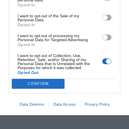
Després de quasi cinc anys continuem apostant per
Opted In
este sistema i, a més enguany, la Diputació de València
I want to opt-out of the Sale of my
Personal Data.
ens ha atorgat 52.207,55 € del seu Pla Obert
Opted In
d’Inversions, amb els quals el millorarem i
I want to opt-out of processing my
incrementarem el número de càmeres de les actuals
Personal Data for Targeted Advertising.
38, a un total de 54.
Opted In
I want to opt-out of Collection, Use,
Retention, Sale, and/or Sharing of my
Personal Data that Is Unrelated with the
Purposes for which it was collected.
Opted Out
CONFIRM
Data Deletion
Data Access
Privacy Policy