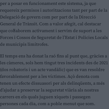
per a posar en funcionament este sistema, ja que
requereix permisos i autoritzacions tant per part de la
Delegació de govern com per part de la Direcció
General de Trànsit. Com a valor afegit, cal destacar
que col·laborem activament i servim de suport a les
Forces i Cossos de Seguretat de l’Estat i Policies Locals
de municipis limítrofes.
El temps ens ha donat la raó fins al punt que, gràcies a
les càmeres, sols hem tingut tres incidents des de 2021
(dos robatoris i un acte vandàlic) que es van resoldre
favorablement per a les víctimes. Açò denota com
tenen un efecte dissuasori per als delinqüents, a més
d’ajudar a preservar la seguretat viària als nostres
carrers en els quals juguen xiquets i passegen
persones cada dia, com a poble menut que som.