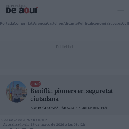
Ir al contenido principal
Portada
Comunitat
Valencia
Castellón
Alicante
Política
Economía
Sucesos
Cul
OPINIÓ
Beniflà: pioners en seguretat
ciutadana
BORJA GIRONÉS PÉREZ
(ALCALDE DE BENIFLÀ)
29 de mayo de 2026 a las 09:00h
Actualizado el: 29 de mayo de 2026 a las 09:42h