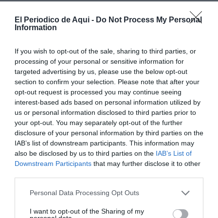
El Periodico de Aqui -
Do Not Process My Personal
Information
If you wish to opt-out of the sale, sharing to third parties, or
processing of your personal or sensitive information for
targeted advertising by us, please use the below opt-out
Tota innovació, però, sol comportar expectació i,
section to confirm your selection. Please note that after your
opt-out request is processed you may continue seeing
també, crítiques. A algunes persones els hi va
interest-based ads based on personal information utilized by
preocupar allò d’estar contínuament vigilades, com en
us or personal information disclosed to third parties prior to
“Gran Hermano” -deien-, mentre altres raonaven que
your opt-out. You may separately opt-out of the further
disclosure of your personal information by third parties on the
qui no fa res roín, no té res a témer. Opinions n’hi
IAB’s list of downstream participants. This information may
hagueren per a tots els gustos, però val a dir que
also be disclosed by us to third parties on the
IAB’s List of
aquella acció no va ser un capritx, sinó una decisió
Downstream Participants
that may further disclose it to other
third parties.
presa a consciència després d’haver observat, en
diversos viatges a Londres, com les utilitzaven per
Personal Data Processing Opt Outs
combatre la delinqüència.
I want to opt-out of the Sharing of my
personal data.