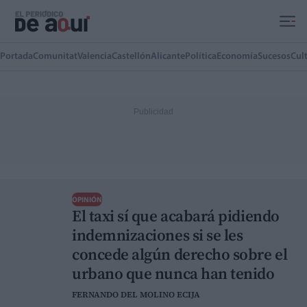
Ir al contenido principal
Portada
Comunitat
Valencia
Castellón
Alicante
Política
Economía
Sucesos
Cul
OPINIÓN
El taxi sí que acabará pidiendo
indemnizaciones si se les
concede algún derecho sobre el
urbano que nunca han tenido
FERNANDO DEL MOLINO ECIJA