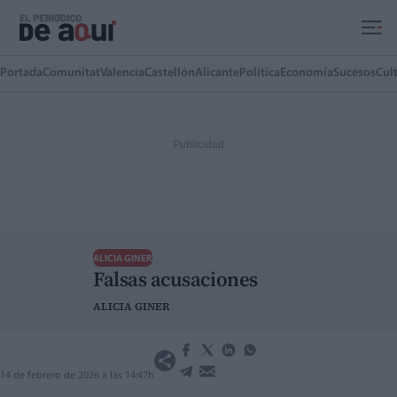
Ir al contenido principal
Portada
Comunitat
Valencia
Castellón
Alicante
Política
Economía
Sucesos
Cul
ALICIA GINER
Falsas acusaciones
ALICIA GINER
14 de febrero de 2026 a las 14:47h