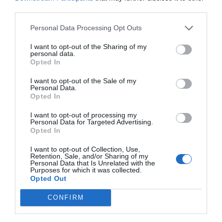
pero la peluquería y los baños de los canes siguen
third parties.
siendo parte de sus labores y las realiza con cariño,
Personal Data Processing Opt Outs
hablando con el animal. Ha dedicado su vida a ello!!!
Eso es animalismo de verdad.
I want to opt-out of the Sharing of my
personal data.
Opted In
I want to opt-out of the Sale of my
Personal Data.
Opted In
I want to opt-out of processing my
Personal Data for Targeted Advertising.
Opted In
I want to opt-out of Collection, Use,
Retention, Sale, and/or Sharing of my
Personal Data that Is Unrelated with the
Purposes for which it was collected.
Opted Out
CONFIRM