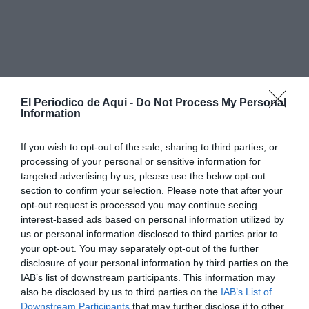
El Periodico de Aqui -
Do Not Process My Personal
Information
If you wish to opt-out of the sale, sharing to third parties, or
processing of your personal or sensitive information for
targeted advertising by us, please use the below opt-out
section to confirm your selection. Please note that after your
opt-out request is processed you may continue seeing
interest-based ads based on personal information utilized by
Incluso en una ocasión se la quedó una semana, pues
us or personal information disclosed to third parties prior to
nos fuimos de vacaciones y nos cobró 5 euros.
your opt-out. You may separately opt-out of the further
disclosure of your personal information by third parties on the
Con esta nueva ley que prohíbe la venta de perros sus
IAB’s list of downstream participants. This information may
also be disclosed by us to third parties on the
IAB’s List of
ingresos se han visto disminuidos evidentemente
Downstream Participants
that may further disclose it to other