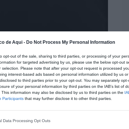
co de Aqui -
Do Not Process My Personal Information
to opt-out of the sale, sharing to third parties, or processing of your per
fuente preferida de Google de forma gratuita.
formation for targeted advertising by us, please use the below opt-out s
r selection. Please note that after your opt-out request is processed y
eing interest-based ads based on personal information utilized by us or
sor de secundaria en el aula es un factor
disclosed to third parties prior to your opt-out. You may separately opt-
eso educativo. Desde el primer día de clase, el
losure of your personal information by third parties on the IAB’s list of
n del docente a partir de múltiples
. This information may also be disclosed by us to third parties on the
IA
Participants
that may further disclose it to other third parties.
el aula, su tono de voz, la forma en que se
ncia entre lo que dice y lo que hace, y la
ones de conflicto. Esta imagen, lejos de ser
l Data Processing Opt Outs
en el clima de trabajo, en la motivación del