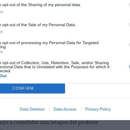
ógica del profesor.
o opt-out of the Sharing of my personal data.
In
e no se impone, sino que se construye de
o opt-out of the Sale of my Personal Data.
ue transmite seguridad, dominio de la
In
tivas genera confianza. El alumnado percibe
dónde quiere llegar y si su actuación
to opt-out of processing my Personal Data for Targeted
ing.
improvisación constante, la incoherencia o la
In
magen y dificultan la creación de un entorno
o opt-out of Collection, Use, Retention, Sale, and/or Sharing
ersonal Data that Is Unrelated with the Purposes for which it
lected.
Out
 de imagen es la forma en la que el profesor
ia, la autoridad no puede basarse únicamente
CONFIRM
er reforzada por la conducta diaria del
 normas, de intervenir ante interrupciones o
Data Deletion
Data Access
Privacy Policy
jo comunica mucho más que cualquier discurso
buye a consolidar una imagen del profesor