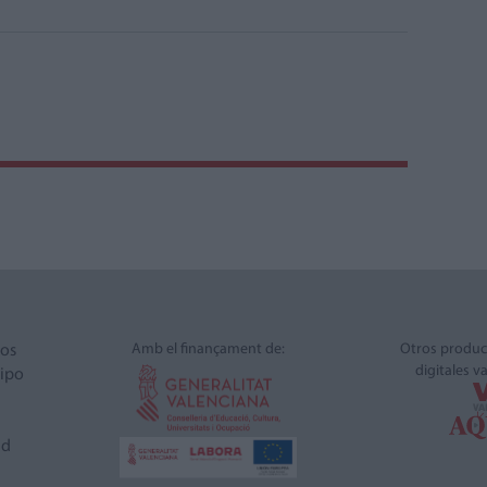
Amb el finançament de:
Otros produc
ros
digitales v
ipo
ad