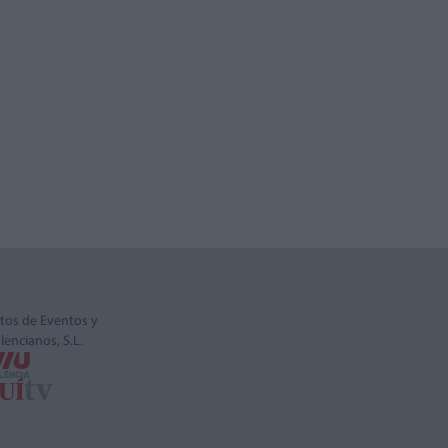
tos de Eventos y
alencianos, S.L.