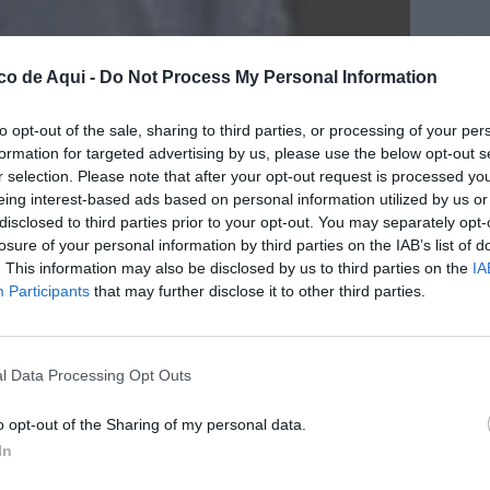
co de Aqui -
Do Not Process My Personal Information
to opt-out of the sale, sharing to third parties, or processing of your per
formation for targeted advertising by us, please use the below opt-out s
r selection. Please note that after your opt-out request is processed y
eing interest-based ads based on personal information utilized by us or
fuente preferida de Google de forma gratuita.
disclosed to third parties prior to your opt-out. You may separately opt-
losure of your personal information by third parties on the IAB’s list of
. This information may also be disclosed by us to third parties on the
IA
d. No es una sensación abstracta ni un simple
Participants
that may further disclose it to other third parties.
o constante, un comentario repetido en la
da del autobús, en la puerta del colegio, en
l Data Processing Opt Outs
 día a día de una ciudad que habla, que
o que siente que quienes deberían escucharla
o opt-out of the Sharing of my personal data.
In