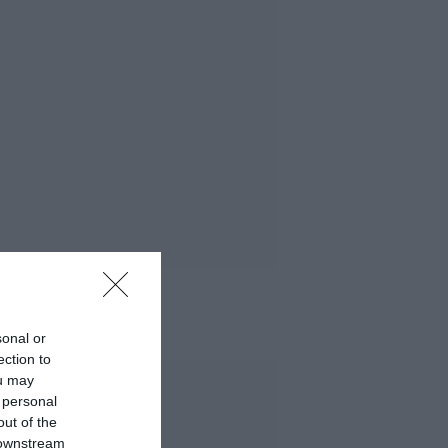
 MÁS LEÍDO
sonal or
ection to
ou may
 personal
out of the
 downstream