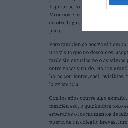
Esperar se convierte en algo que h
Miramos el móvil, suspiramos, p
en otro lugar. Como si la vida es
parte.
Pero también se nos va el tiemp
una visita que no deseamos, acep
tarde sin entusiasmo o asistimo
entre voces y ruido. No son grand
horas corrientes, casi invisibles.
la existencia.
Con los años ocurre algo extraño.
también eso, o quizá sobre todo es
esperados o los momentos de felic
puerta de un colegio: breves, lum