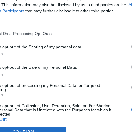
. This information may also be disclosed by us to third parties on the
IA
Participants
that may further disclose it to other third parties.
l Data Processing Opt Outs
fuente preferida de Google de forma gratuita.
o opt-out of the Sharing of my personal data.
In
rre cuando creemos que ocurre. Ocurre
o opt-out of the Sale of my Personal Data.
el supermercado, en una sala de espera,
In
el reloj en una reunión que parece no
to opt-out of processing my Personal Data for Targeted
ing.
samos que ese tiempo no cuenta, que la vida
In
 es ahí donde se va quedando, como tiempo
o opt-out of Collection, Use, Retention, Sale, and/or Sharing
ersonal Data that Is Unrelated with the Purposes for which it
lected.
Out
ciar esos momentos. A considerarlos un
re lo importante y lo verdaderamente nuestro.
CONFIRM