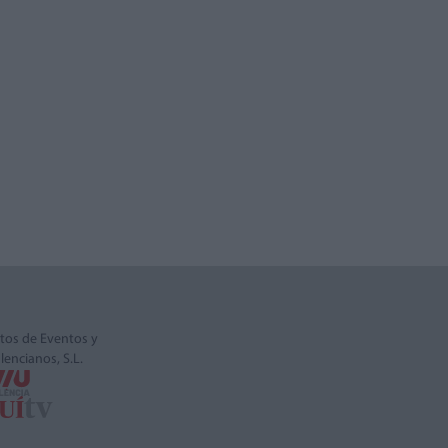
tos de Eventos y
alencianos, S.L.