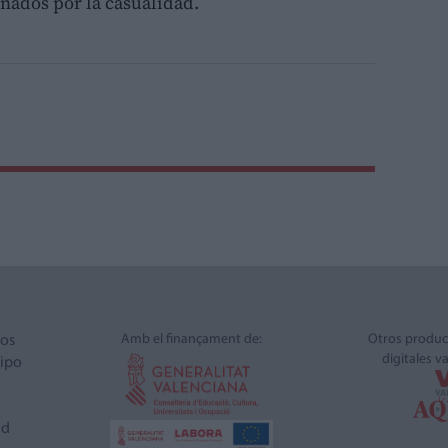
nados por la casualidad.
Amb el finançament de:
Otros produc
ros
digitales v
ipo
ad