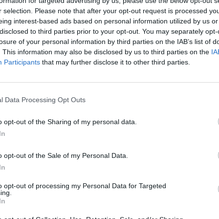
formation for targeted advertising by us, please use the below opt-out s
r selection. Please note that after your opt-out request is processed y
eing interest-based ads based on personal information utilized by us or
disclosed to third parties prior to your opt-out. You may separately opt-
losure of your personal information by third parties on the IAB’s list of
. This information may also be disclosed by us to third parties on the
IA
Participants
that may further disclose it to other third parties.
fuente preferida de Google de forma gratuita.
l Data Processing Opt Outs
ova… ¡qué casualidad!
o opt-out of the Sharing of my personal data.
rrido esta semana con la posibilidad de
In
 Ayuntamiento de Sagunto. Una demanda de
o opt-out of the Sale of my Personal Data.
enfados, discusiones e incluso situaciones
In
nal municipal como para muchísimos vecinos
to opt-out of processing my Personal Data for Targeted
un trámite que debería ser sencillo.
ing.
In
e regularización masiva para que la concejal