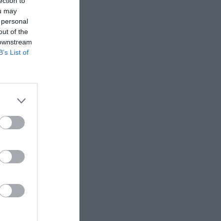
ection to
ou may
 personal
out of the
 downstream
B’s List of