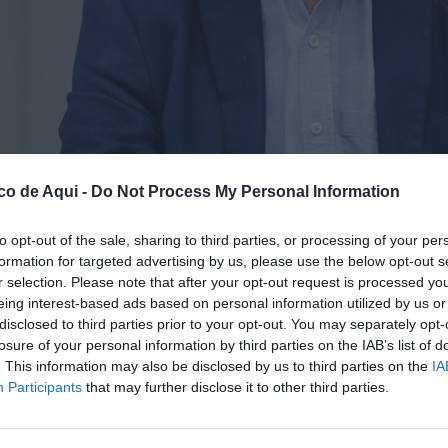
co de Aqui -
Do Not Process My Personal Information
to opt-out of the sale, sharing to third parties, or processing of your per
formation for targeted advertising by us, please use the below opt-out s
para la dana José María Ángel. EFE/Ana Escobar
r selection. Please note that after your opt-out request is processed y
eing interest-based ads based on personal information utilized by us or
disclosed to third parties prior to your opt-out. You may separately opt-
fuente preferida de Google de forma gratuita.
losure of your personal information by third parties on the IAB’s list of
. This information may also be disclosed by us to third parties on the
IA
Participants
that may further disclose it to other third parties.
ción número 4 de València ha acordado
citar en
ionado del Gobierno para la dana
, José