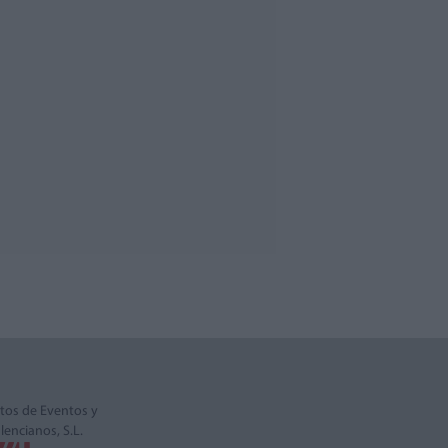
tos de Eventos y
alencianos, S.L.