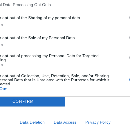
o, dentro de la causa abierta por la presunta
l Data Processing Opt Outs
con el título con el que promocionó como
o opt-out of the Sharing of my personal data.
écadas.
In
la
Audiencia de Valencia
aceptara el pasado 8
o opt-out of the Sale of my Personal Data.
 por Manos Limpias y la
Diputación de
In
el del
Ministerio Fiscal
, contra el archivo de
to opt-out of processing my Personal Data for Targeted
 el juzgado instructor.
ing.
In
trado había desestimado los recursos de
o opt-out of Collection, Use, Retention, Sale, and/or Sharing
ersonal Data that Is Unrelated with the Purposes for which it
l supuesto delito
de falsedad documental
lected.
Out
ión, en 1983, de un título de diplomado en
ilizado por José María Ángel para
CONFIRM
Valencia.
cial revocó posteriormente esa decisión
, dejó
Data Deletion
Data Access
Privacy Policy
enó reabrir la instrucción judicial.