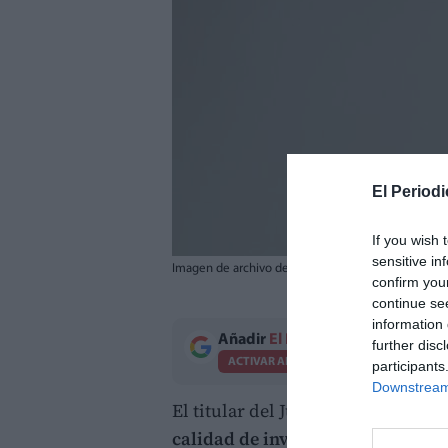
El Periodi
If you wish 
sensitive in
Imagen de archivo del excomisionado del Gobierno 
confirm you
continue se
information 
Añadir
El Periodico de Aquí
como 
further disc
ACTIVAR AHORA
participants
Downstream 
El titular del Juzgado de Instruc
calidad de investigado
al
excomis