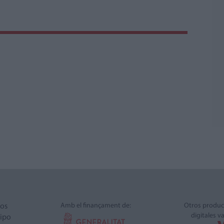
Amb el finançament de:
Otros produc
ros
digitales v
ipo