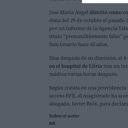
José María Ángel
dimitió como co
dana del 29 de octubre el pasado 
por un informe de la Agencia Vale
título “presumiblemente falso” 
funcionario hace 43 años.
Días después de su dimisión, el 8
en el hospital de Llíria
tras un in
médica varias horas después.
Según consta en una providencia n
acceso EFE, el magistrado ha acor
abogado, Javier Boix, para declar
Sobre el autor
EFE