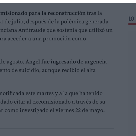
misionado para la reconstrucción
tras la
LO
31 de julio, después de la polémica generada
nciana Antifraude que sostenía que utilizó un
para acceder a una promoción como
 de agosto,
Ángel fue ingresado de urgencia
tento de suicidio, aunque recibió el alta
otificada este martes y a la que ha tenido
dado citar al excomisionado a través de su
ar como investigado el viernes 22 de mayo.