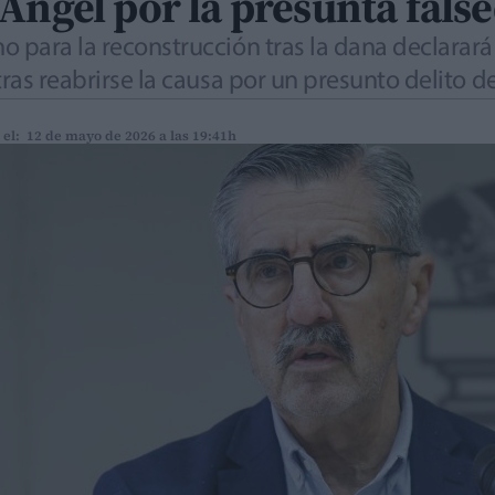
Ángel por la presunta false
o para la reconstrucción tras la dana declarar
 tras reabrirse la causa por un presunto delito
 el: 12 de mayo de 2026 a las 19:41h