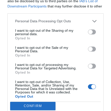
also be disclosed by us to third parties on the
IAB’s List of
situación interna del Partido Popular.
Génova sigue
Downstream Participants
that may further disclose it to other
third parties.
sin activar los congresos regionales pendientes
, y ese
aplazamiento prolonga una sensación de interinidad
Personal Data Processing Opt Outs
en estructuras clave como el PPCV. El propio Llorca
I want to opt-out of the Sharing of my
continúa arrastrando la etiqueta de
líder provisional
,
personal data.
Opted In
a la espera de que la dirección nacional decida si
activa el calendario orgánico, mantiene si todo
I want to opt-out of the Sale of my
Personal Data.
congelado o elige sin primarias al exalcalde de
Opted In
Finestrat. En ese contexto, el nombre de
Francisco
I want to opt-out of processing my
Camps
vuelve a aparecer como factor de tensión
Personal Data for Targeted Advertising.
Opted In
interna, con aspiraciones explícitas a volver a los
tiempos de oro del PP valenciano y con la voluntad de
I want to opt-out of Collection, Use,
Retention, Sale, and/or Sharing of my
disputar el control del partido.
Personal Data that Is Unrelated with the
Purposes for which it was collected.
Opted Out
La dirección nacional del PP aún valora si opta por
CONFIRM
fórmulas más controladas que eviten imágenes de