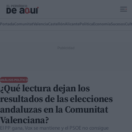
Ir al contenido principal
Portada
Comunitat
Valencia
Castellón
Alicante
Política
Economía
Sucesos
Cul
ANÁLISIS POLÍTICO
¿Qué lectura dejan los
resultados de las elecciones
andaluzas en la Comunitat
Valenciana?
El PP gana, Vox se mantiene y el PSOE no consigue