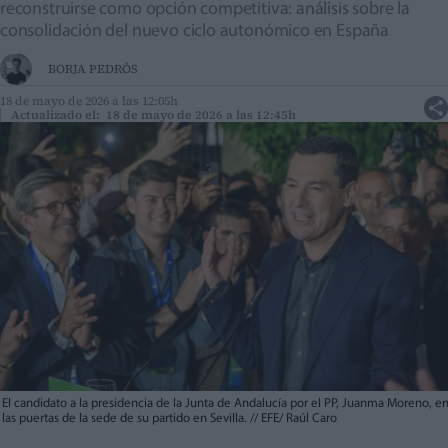
reconstruirse como opción competitiva: análisis sobre la
consolidación del nuevo ciclo autonómico en España
BORJA PEDRÓS
18 de mayo de 2026 a las 12:05h
Actualizado el: 18 de mayo de 2026 a las 12:45h
El candidato a la presidencia de la Junta de Andalucía por el PP, Juanma Moreno, e
las puertas de la sede de su partido en Sevilla.
//
EFE/ Raúl Caro