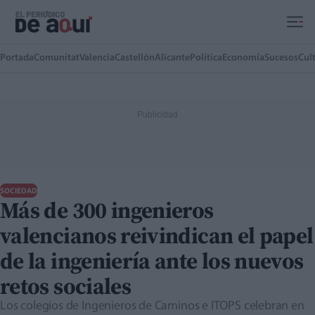
Ir al contenido principal
Portada
Comunitat
Valencia
Castellón
Alicante
Política
Economía
Sucesos
Cul
SOCIEDAD
Más de 300 ingenieros
valencianos reivindican el papel
de la ingeniería ante los nuevos
retos sociales
Los colegios de Ingenieros de Caminos e ITOPS celebran en