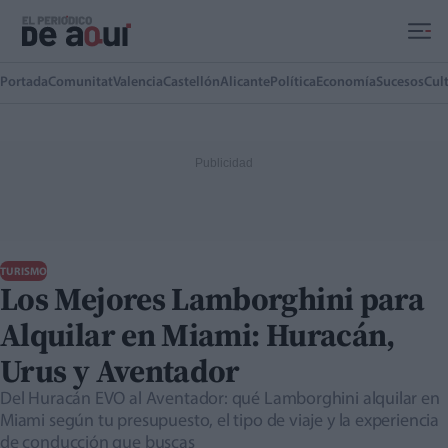
Ir al contenido principal
Portada
Comunitat
Valencia
Castellón
Alicante
Política
Economía
Sucesos
Cul
TURISMO
Los Mejores Lamborghini para
Alquilar en Miami: Huracán,
Urus y Aventador
Del Huracán EVO al Aventador: qué Lamborghini alquilar en
Miami según tu presupuesto, el tipo de viaje y la experiencia
de conducción que buscas