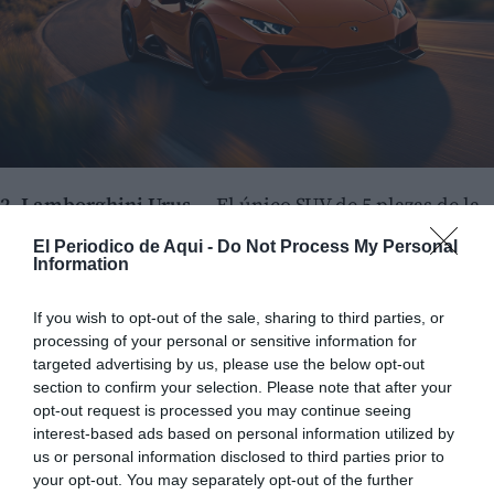
2. Lamborghini Urus
— El único SUV de 5 plazas de la
gama (desde 585 USD/día)
El Periodico de Aqui -
Do Not Process My Personal
Information
El Lamborghini Urus monta un motor V8 biturbo de
4,0 litros con 650 CV y tracción integral permanente
If you wish to opt-out of the sale, sharing to third parties, or
processing of your personal or sensitive information for
con distribución electrónica del par. Es el único
targeted advertising by us, please use the below opt-out
Lamborghini del catálogo de Rent.Cars Miami que
section to confirm your selection. Please note that after your
admite cinco ocupantes adultos y que dispone de
opt-out request is processed you may continue seeing
interest-based ads based on personal information utilized by
maletero utilizable (616 litros). En el catálogo
us or personal information disclosed to third parties prior to
disponible, el Urus se ofrece en varias versiones
your opt-out. You may separately opt-out of the further