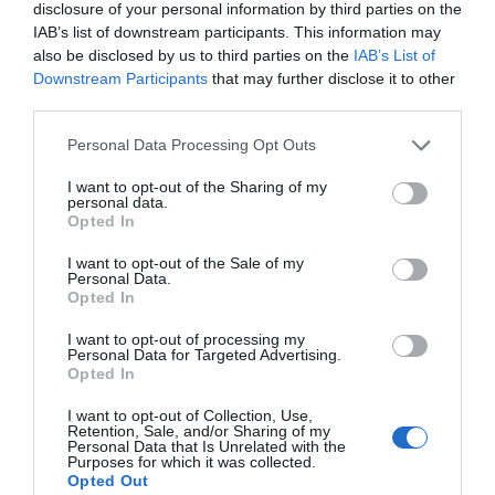
(Black 2021, Green, Red) con precios que van desde 585
disclosure of your personal information by third parties on the
IAB’s list of downstream participants. This information may
hasta 1.200 USD/día según color y disponibilidad.
also be disclosed by us to third parties on the
IAB’s List of
Downstream Participants
that may further disclose it to other
El Urus fue el primer SUV de Lamborghini en
third parties.
producción serial, lanzado en 2018 sobre la plataforma
Personal Data Processing Opt Outs
MLB Evo compartida con el Audi Q8, el Bentley
Bentayga y el Porsche Cayenne. A diferencia de esos
I want to opt-out of the Sharing of my
personal data.
modelos, el Urus tiene un motor afinado
Opted In
específicamente para Lamborghini con una respuesta
I want to opt-out of the Sale of my
del acelerador más agresiva y un perfil de sonido que
Personal Data.
Opted In
lo diferencia de sus plataforma-hermanos. La
suspensión neumática activa ECAS ajusta la altura del
I want to opt-out of processing my
Personal Data for Targeted Advertising.
vehículo en función del modo de conducción
Opted In
seleccionado (Strada, Sport, Corsa, Neve, Terra,
I want to opt-out of Collection, Use,
Sabbia).
Retention, Sale, and/or Sharing of my
Personal Data that Is Unrelated with the
Purposes for which it was collected.
Opted Out