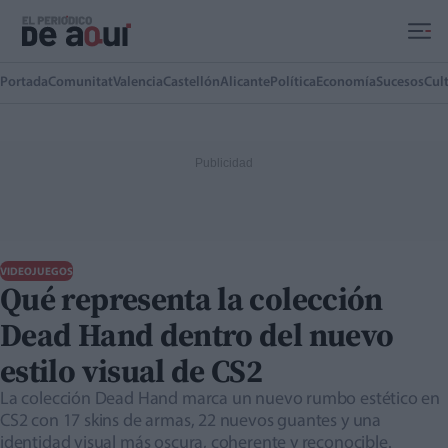
Ir al contenido principal
Portada
Comunitat
Valencia
Castellón
Alicante
Política
Economía
Sucesos
Cul
VIDEOJUEGOS
Qué representa la colección
Dead Hand dentro del nuevo
estilo visual de CS2
La colección Dead Hand marca un nuevo rumbo estético en
CS2 con 17 skins de armas, 22 nuevos guantes y una
identidad visual más oscura, coherente y reconocible.