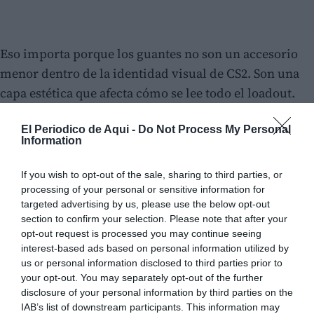
Eso importa porque los guantes no son un accesorio
menor dentro de la identidad visual de CS2. Son una
capa estética que afecta cómo se lee todo el loadout.
Cuando una colección introduce tantos guantes de
El Periodico de Aqui -
Do Not Process My Personal
una vez, deja de ser solo una actualización de armas y
Information
pasa a influir en la construcción completa del
inventario. Ahí Dead Hand se vuelve mucho más
If you wish to opt-out of the sale, sharing to third parties, or
ambiciosa que una colección estándar. No solo ofrece
processing of your personal or sensitive information for
targeted advertising by us, please use the below opt-out
piezas aisladas, ofrece combinaciones posibles.
section to confirm your selection. Please note that after your
opt-out request is processed you may continue seeing
Además, varias guías sobre los guantes de Dead Hand
interest-based ads based on personal information utilized by
destacan que
mezclan patrones textiles, elementos
us or personal information disclosed to third parties prior to
your opt-out. You may separately opt-out of the further
tácticos y paletas de color más expresivas o más
disclosure of your personal information by third parties on the
severas según el modelo
. Eso refuerza la idea de que la
IAB’s list of downstream participants. This information may