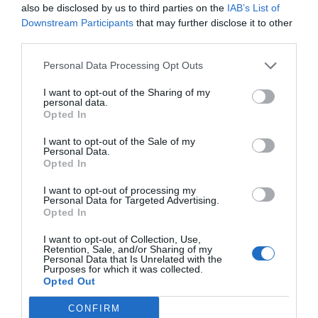
colección no busca un único tipo de belleza, sino una
also be disclosed by us to third parties on the
IAB’s List of
Downstream Participants
that may further disclose it to other
familia de estéticas con un mismo tono base.
third parties.
Skins y guantes de la colección Dead Hand
Personal Data Processing Opt Outs
La colección Dead Hand incluye 17 skins de armas y
I want to opt-out of the Sharing of my
personal data.
22 pares de guantes. Los precios son aproximados y
Opted In
pueden cambiar según el desgaste, la demanda y la
I want to opt-out of the Sale of my
disponibilidad del mercado.
Personal Data.
Opted In
Skins de armas:
I want to opt-out of processing my
Personal Data for Targeted Advertising.
AWP | Queen’s Gambit — aprox. $80–570
Opted In
Glock-18 | Fully Tuned — aprox. $60–420
I want to opt-out of Collection, Use,
Retention, Sale, and/or Sharing of my
AK-47 | Crane Flight — aprox. $25–160
Personal Data that Is Unrelated with the
Purposes for which it was collected.
P250 | Kintsugi — aprox. $6–40
Opted Out
P90 | Deathgaze — aprox. $6–40
CONFIRM
M4A1-S | Electrum — aprox. $2–18