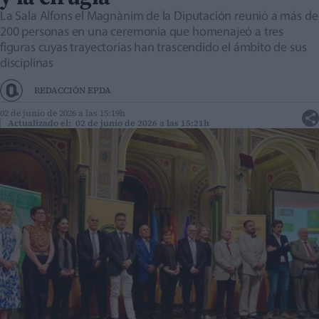
La Sala Alfons el Magnànim de la Diputación reunió a más de
200 personas en una ceremonia que homenajeó a tres
figuras cuyas trayectorias han trascendido el ámbito de sus
disciplinas
REDACCIÓN EPDA
02 de junio de 2026 a las 15:19h
Actualizado el: 02 de junio de 2026 a las 15:21h