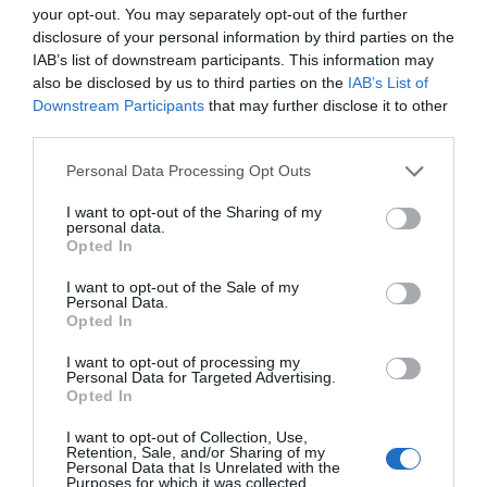
your opt-out. You may separately opt-out of the further
"Este premio pertenece también a todo el equipo
disclosure of your personal information by third parties on the
humano y científico que trabaja cada día para
IAB’s list of downstream participants. This information may
also be disclosed by us to third parties on the
IAB’s List of
transformar la investigación en esperanza para miles
Downstream Participants
that may further disclose it to other
de personas", afirmó el Dr. Fernández Jover durante su
third parties.
intervención.
Personal Data Processing Opt Outs
La filósofa del compromiso cívico
I want to opt-out of the Sharing of my
personal data.
La gala distinguió también a la
Dra. Adela Cortina
Opted In
Orts
, catedrática de Filosofía Moral y Política de la
I want to opt-out of the Sale of my
Universidad de Valencia y una de las intelectuales más
Personal Data.
Opted In
influyentes del pensamiento contemporáneo español.
Su trayectoria, dedicada a la promoción de la ética, la
I want to opt-out of processing my
Personal Data for Targeted Advertising.
justicia social y los valores cívicos, fue reconocida por
Opted In
unanimidad.
I want to opt-out of Collection, Use,
Retention, Sale, and/or Sharing of my
Personal Data that Is Unrelated with the
Purposes for which it was collected.