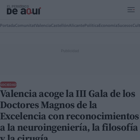
Ir al contenido principal
Portada
Comunitat
Valencia
Castellón
Alicante
Política
Economía
Sucesos
Cul
SOCIEDAD
Valencia acoge la III Gala de los
Doctores Magnos de la
Excelencia con reconocimientos
a la neuroingeniería, la filosofía
y la cirugía