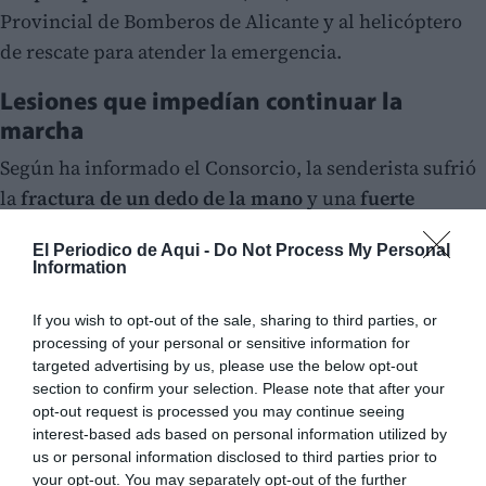
Provincial de Bomberos de Alicante y al helicóptero
de rescate para atender la emergencia.
Lesiones que impedían continuar la
marcha
Según ha informado el Consorcio, la senderista sufrió
la
fractura de un dedo de la mano
y una
fuerte
contusión en la rodilla
, lesiones que le impedían
El Periodico de Aqui -
Do Not Process My Personal
continuar la ruta por sus propios medios.
Information
If you wish to opt-out of the sale, sharing to third parties, or
processing of your personal or sensitive information for
targeted advertising by us, please use the below opt-out
section to confirm your selection. Please note that after your
opt-out request is processed you may continue seeing
interest-based ads based on personal information utilized by
us or personal information disclosed to third parties prior to
your opt-out. You may separately opt-out of the further