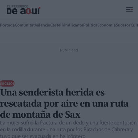
Ir al contenido principal
Portada
Comunitat
Valencia
Castellón
Alicante
Política
Economía
Sucesos
Cul
SUCESOS
Una senderista herida es
rescatada por aire en una ruta
de montaña de Sax
La mujer sufrió la fractura de un dedo y una fuerte contusión
en la rodilla durante una ruta por los Picachos de Cabrera y
tuvo que ser evacuada en helicóptero