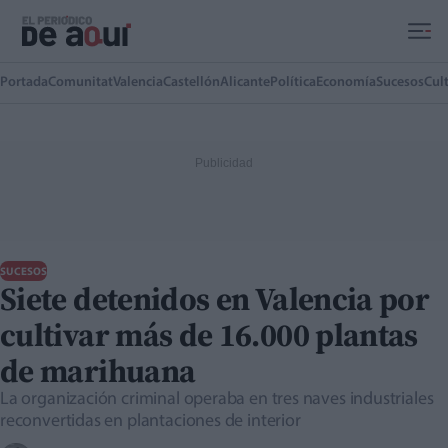
Ir al contenido principal
Portada
Comunitat
Valencia
Castellón
Alicante
Política
Economía
Sucesos
Cul
SUCESOS
Siete detenidos en Valencia por
cultivar más de 16.000 plantas
de marihuana
La organización criminal operaba en tres naves industriales
reconvertidas en plantaciones de interior