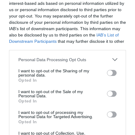
interest-based ads based on personal information utilized by
us or personal information disclosed to third parties prior to
Durante la investigación, los agentes afirmaron que el
your opt-out. You may separately opt-out of the further
sospechoso quedaba con otras personas para hacerles
disclosure of your personal information by third parties on the
IAB’s list of downstream participants. This information may
entrega de grandes cajas de cartón. También se
also be disclosed by us to third parties on the
IAB’s List of
observó que las dejaba en establecimientos dedicados
Downstream Participants
that may further disclose it to other
a productos relacionados con la marihuana, donde un
third parties.
tercero las recogía.
Personal Data Processing Opt Outs
Respecto a las naves, tenían las ventanas cubiertas y
I want to opt-out of the Sharing of my
personal data.
ningún rótulo que pudiese diferenciar la actividad
Opted In
empresarial a la que se dedicaría la entidad titular. Sin
I want to opt-out of the Sale of my
embargo, sí que se observaba el mismo flujo de gente
Personal Data.
Opted In
frecuentando los lugares investigados, que mantenían
relación familiar con el principal sospechoso.
I want to opt-out of processing my
Personal Data for Targeted Advertising.
Opted In
I want to opt-out of Collection, Use,