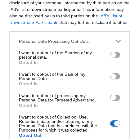
disclosure of your personal information by third parties on the
IAB’s list of downstream participants. This information may
also be disclosed by us to third parties on the
IAB’s List of
Downstream Participants
that may further disclose it to other
third parties.
Personal Data Processing Opt Outs
I want to opt-out of the Sharing of my
personal data.
Opted In
I want to opt-out of the Sale of my
Personal Data.
Opted In
I want to opt-out of processing my
Personal Data for Targeted Advertising.
Opted In
I want to opt-out of Collection, Use,
Retention, Sale, and/or Sharing of my
En la ciudad de Valencia, las temperaturas oscilarán
Personal Data that Is Unrelated with the
Purposes for which it was collected.
entre los
17°C de mínima
y los
27°C de máxima
. El sol
Opted Out