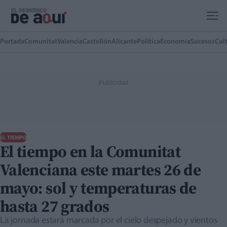
Ir al contenido principal
Portada
Comunitat
Valencia
Castellón
Alicante
Política
Economía
Sucesos
Cul
EL TIEMPO
El tiempo en la Comunitat
Valenciana este martes 26 de
mayo: sol y temperaturas de
hasta 27 grados
La jornada estará marcada por el cielo despejado y vientos