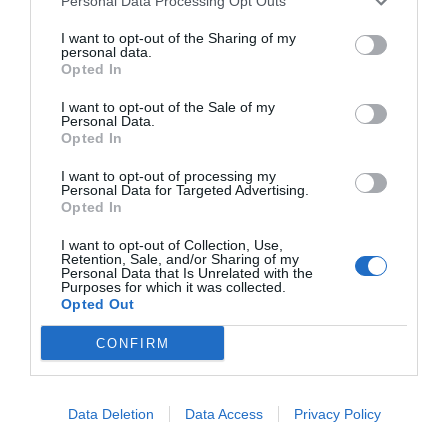
Personal Data Processing Opt Outs
I want to opt-out of the Sharing of my
personal data.
Opted In
I want to opt-out of the Sale of my
Personal Data.
Opted In
I want to opt-out of processing my
Personal Data for Targeted Advertising.
Opted In
I want to opt-out of Collection, Use,
Retention, Sale, and/or Sharing of my
Personal Data that Is Unrelated with the
Purposes for which it was collected.
Opted Out
En la costa alicantina las temperaturas serán algo más
CONFIRM
suaves, aunque la humedad elevará la sensación
térmica. En Alicante capital se esperan máximas
Data Deletion
Data Access
Privacy Policy
próximas a los
31 grados
, mientras que en comarcas