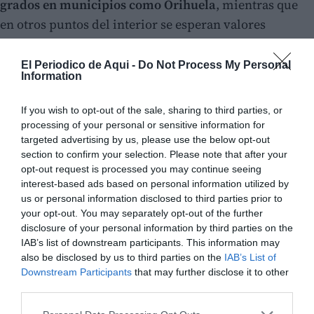
grados en municipios como Orihuela
, mientras que
en otros puntos del interior se esperan valores
cercanos a los 38 o 39 grados. Por ello, AEMET
mantiene activo un
aviso amarillo por calor entre las
El Periodico de Aqui -
Do Not Process My Personal
Information
14:00 y las 20:00 horas
.
If you wish to opt-out of the sale, sharing to third parties, or
processing of your personal or sensitive information for
targeted advertising by us, please use the below opt-out
section to confirm your selection. Please note that after your
opt-out request is processed you may continue seeing
interest-based ads based on personal information utilized by
us or personal information disclosed to third parties prior to
your opt-out. You may separately opt-out of the further
disclosure of your personal information by third parties on the
IAB’s list of downstream participants. This information may
also be disclosed by us to third parties on the
IAB’s List of
Downstream Participants
that may further disclose it to other
third parties.