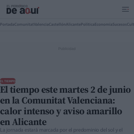
Ir al contenido principal
Portada
Comunitat
Valencia
Castellón
Alicante
Política
Economía
Sucesos
Cul
EL TIEMPO
El tiempo este martes 2 de junio
en la Comunitat Valenciana:
calor intenso y aviso amarillo
en Alicante
La jornada estará marcada por el predominio del sol y el