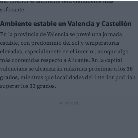
del interior el ambiente será claramente más
sofocante.
Ambiente estable en Valencia y Castellón
En la provincia de Valencia se prevé una jornada
estable, con predominio del sol y temperaturas
elevadas, especialmente en el interior, aunque algo
más contenidas respecto a Alicante. En la capital
valenciana se alcanzarán máximas próximas a los
30
grados
, mientras que localidades del interior podrían
superar los
33 grados
.