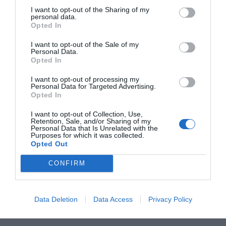
la mujer, que había quedado
atrapada entre las ruedas
I want to opt-out of the Sharing of my
del camión
tras el atropello.
personal data.
Opted In
Una vez excarcelada, la víctima ha sido transferida a
I want to opt-out of the Sale of my
los servicios sanitarios desplazados al lugar.
Personal Data.
Opted In
I want to opt-out of processing my
Personal Data for Targeted Advertising.
Opted In
I want to opt-out of Collection, Use,
Retention, Sale, and/or Sharing of my
Personal Data that Is Unrelated with the
Purposes for which it was collected.
Opted Out
CONFIRM
Data Deletion
Data Access
Privacy Policy