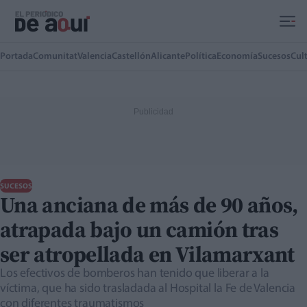
Ir al contenido principal
Portada
Comunitat
Valencia
Castellón
Alicante
Política
Economía
Sucesos
Cul
SUCESOS
Una anciana de más de 90 años,
atrapada bajo un camión tras
ser atropellada en Vilamarxant
Los efectivos de bomberos han tenido que liberar a la
víctima, que ha sido trasladada al Hospital la Fe de Valencia
con diferentes traumatismos