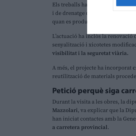
Els treballs han servit per soluc
i de drenatge que patia la via, e
quan es produïen acumulacions d’ai
L’actuació ha inclòs la renovació
senyalització i xicotetes modifica
visibilitat i la seguretat viària.
A més, el projecte ha incorporat
c
reutilització de materials procede
Petició perquè siga carr
Durant la visita a les obres, la d
Mazzolari
, va explicar que la Dip
han iniciat contactes amb la Gene
a carretera provincial
.