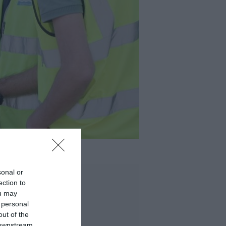
sonal or
ection to
ou may
 personal
out of the
 downstream