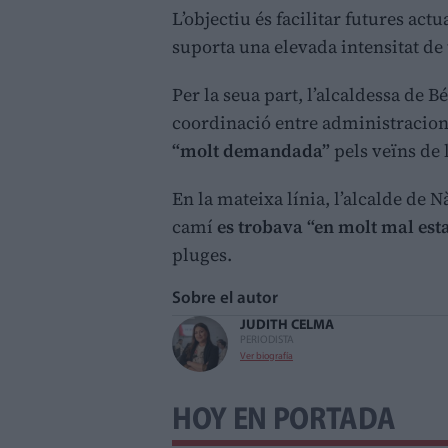
L’objectiu és facilitar futures ac
suporta una elevada intensitat de 
Per la seua part, l’alcaldessa de B
coordinació entre administracions
“molt demandada”
pels veïns de
En la mateixa línia, l’alcalde de 
camí
es trobava “en molt mal est
pluges.
Sobre el autor
JUDITH CELMA
PERIODISTA
Ver biografía
HOY EN PORTADA