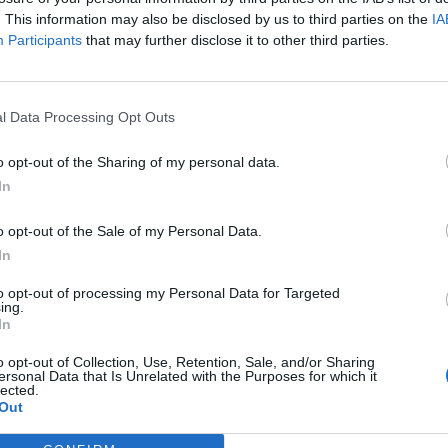
des per la
Diputació de València
després
. This information may also be disclosed by us to third parties on the
IA
stat de deteriorament de la via.
Participants
that may further disclose it to other third parties.
op de
6,8 quilòmetres
del tram comprés entre
a connexió molt utilitzada tant per veïns de la
l Data Processing Opt Outs
 industrial, especialment vinculat a les àrees
o opt-out of the Sharing of my personal data.
In
abitualment com a
alternativa durant episodis
o opt-out of the Sale of my Personal Data.
reforça la seua importància dins de la mobilitat
In
to opt-out of processing my Personal Data for Targeted
ing.
’inversió
In
rograma de Millora de Camins d’Interés
o opt-out of Collection, Use, Retention, Sale, and/or Sharing
ersonal Data that Is Unrelated with the Purposes for which it
 comptat amb una
inversió superior als 800.000
lected.
Out