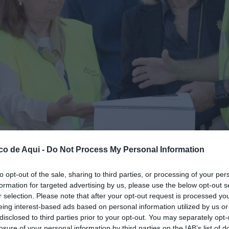
ia entre Nàquera i Bétera.
//
EPDA
co de Aqui -
Do Not Process My Personal Information
to opt-out of the sale, sharing to third parties, or processing of your per
fuente preferida de Google de forma gratuita.
formation for targeted advertising by us, please use the below opt-out s
r selection. Please note that after your opt-out request is processed y
eing interest-based ads based on personal information utilized by us or
disclosed to third parties prior to your opt-out. You may separately opt-
íria
, entre Bétera i Nàquera, ja ha conclòs les
losure of your personal information by third parties on the IAB’s list of