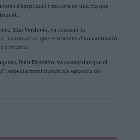
tuacions d’ampliació i millora en una via que
trànsit.
étera,
Elia Verdevío
, va destacar la
 i va remarcar que es tractava d’
una actuació
 la comarca.
Nàquera,
Iván Expósito
, va assenyalar que el
at”
, especialment durant els episodis de