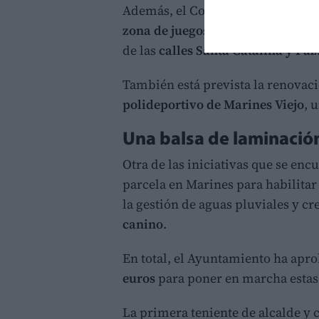
Además, el Consistorio prevé inve
zona de juegos infantiles en Mari
de las
calles Santa Catalina y Paz
También está prevista la renovac
polideportivo de Marines Viejo
, 
Una balsa de laminació
Otra de las iniciativas que se enc
parcela en Marines para habilita
la gestión de aguas pluviales y c
canino
.
En total, el Ayuntamiento ha ap
euros
para poner en marcha estas 
La primera teniente de alcalde y 