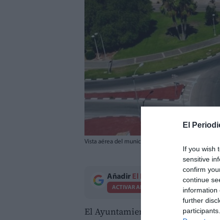
El Periodi
Vista aérea del municipio de Marines.
//
EPDA
If you wish 
sensitive in
confirm you
Añadir
El Periodico de Aquí
como 
continue se
ACTIVAR AHORA
information 
further disc
El Ayuntamiento de
Marines
ha c
participants