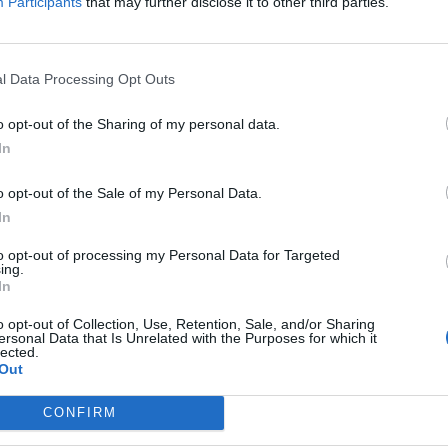
Participants
that may further disclose it to other third parties.
ejercicio de 2025 con un
remanente positivo
l Data Processing Opt Outs
 pasado año se dio a conocer durante el pleno
 Consistorio acometer diferentes actuaciones
o opt-out of the Sharing of my personal data.
licos, infraestructuras y servicios
In
o opt-out of the Sale of my Personal Data.
stinarse libremente a cualquier gasto, el
In
os expedientes para desarrollar proyectos
to opt-out of processing my Personal Data for Targeted
ing.
 municipio.
In
tivo y en Marines Viejo
o opt-out of Collection, Use, Retention, Sale, and/or Sharing
ersonal Data that Is Unrelated with the Purposes for which it
lected.
evistas figura la
rehabilitación del entorno
Out
a la que se ha reservado una partida de 43.374
CONFIRM