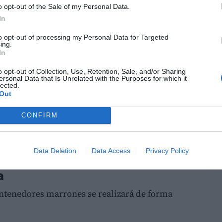
sa de residuos
o opt-out of the Sale of my Personal Data.
In
programa y participen activamente podrán
 20% en la tasa municipal de residuos
por la
to opt-out of processing my Personal Data for Targeted
LO
ing.
s.
In
licar en el futuro
otra bonificación
o opt-out of Collection, Use, Retention, Sale, and/or Sharing
ersonal Data that Is Unrelated with the Purposes for which it
 participación en programas de compostaje
lected.
Out
CONFIRM
a ordenanza fiscal reguladora de la tasa de
anos, poda y voluminosos de Riba-roja de
Data Deletion
Data Access
Privacy Policy
a
ntenedores marrones se realizará de forma