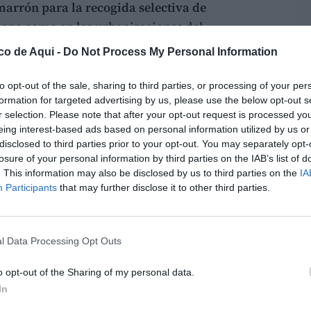
arrón para la recogida selectiva de
bano como en las urbanizaciones del
co de Aqui -
Do Not Process My Personal Information
campaña municipal
‘Fes-li l’ullet al marró’
, con
to opt-out of the sale, sharing to third parties, or processing of your per
tar entre la ciudadanía el
reciclaje
y la
formation for targeted advertising by us, please use the below opt-out s
r selection. Please note that after your opt-out request is processed y
os domésticos.
eing interest-based ads based on personal information utilized by us or
disclosed to third parties prior to your opt-out. You may separately opt-
ma, el Ayuntamiento ha iniciado una serie de
losure of your personal information by third parties on the IAB’s list of
 puntos del municipio. La primera sesión se
. This information may also be disclosed by us to third parties on the
IA
Participants
that may further disclose it to other third parties.
cleo urbano con la participación del alcalde
oncejal de Servicios Públicos,
Rafa Gómez
.
stacado que la implantación del contenedor
l Data Processing Opt Outs
 recogida selectiva” y ha recordado que
la
o opt-out of the Sharing of my personal data.
rá beneficios fiscales
para los vecinos.
In