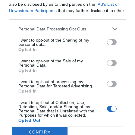
also be disclosed by us to third parties on the
IAB’s List of
dedicació dels voluntaris i voluntàries de Protecció
Downstream Participants
that may further disclose it to other
Civil i va destacar el seu paper en situacions tan
third parties.
complexes com la pandèmia de la
COVID-19
, la dana o
Personal Data Processing Opt Outs
el
temporal de vent
que va afectar el municipi el
passat mes de febrer.
I want to opt-out of the Sharing of my
personal data.
Opted In
I want to opt-out of the Sale of my
Personal Data.
Opted In
I want to opt-out of processing my
Personal Data for Targeted Advertising.
Opted In
I want to opt-out of Collection, Use,
Retention, Sale, and/or Sharing of my
Personal Data that Is Unrelated with the
Purposes for which it was collected.
Opted Out
CONFIRM