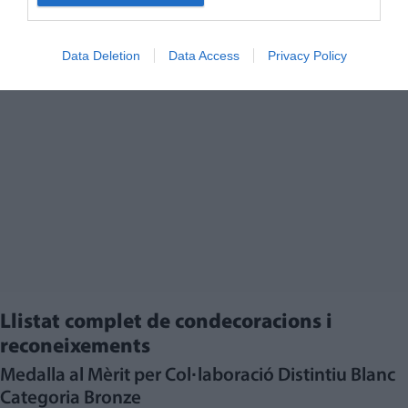
Data Deletion
Data Access
Privacy Policy
Llistat complet de condecoracions i
reconeixements
Medalla al Mèrit per Col·laboració Distintiu Blanc
Categoria Bronze