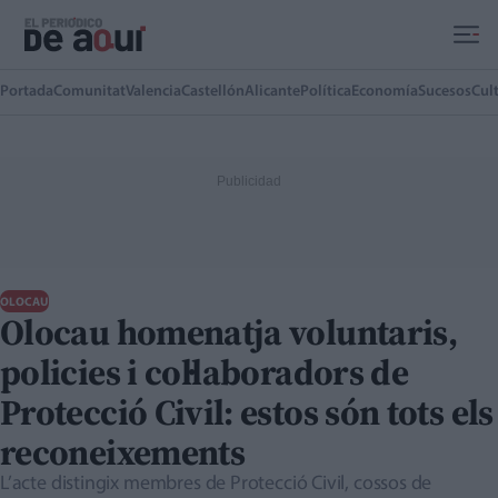
Ir al contenido principal
Portada
Comunitat
Valencia
Castellón
Alicante
Política
Economía
Sucesos
Cul
OLOCAU
Olocau homenatja voluntaris,
policies i col·laboradors de
Protecció Civil: estos són tots els
reconeixements
L’acte distingix membres de Protecció Civil, cossos de