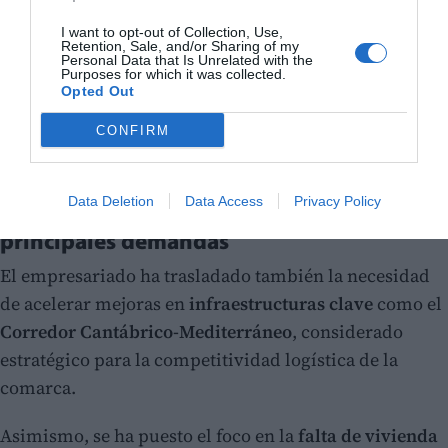
I want to opt-out of Collection, Use,
Retention, Sale, and/or Sharing of my
Personal Data that Is Unrelated with the
Purposes for which it was collected.
Opted Out
CONFIRM
La presidenta de Asecam y miembros de la patronal, en el encuentro de esta
semana. /
EPDA
Data Deletion
Data Access
Privacy Policy
Infraestructuras, vivienda y FP, entre las
principales demandas
El empresariado ha trasladado también la necesidad
de acelerar mejoras en
infraestructuras clave
como el
Corredor Cantábrico-Mediterráneo
, considerado
estratégico para la competitividad logística de la
comarca.
Asimismo, se ha puesto el foco en la
falta de vivienda