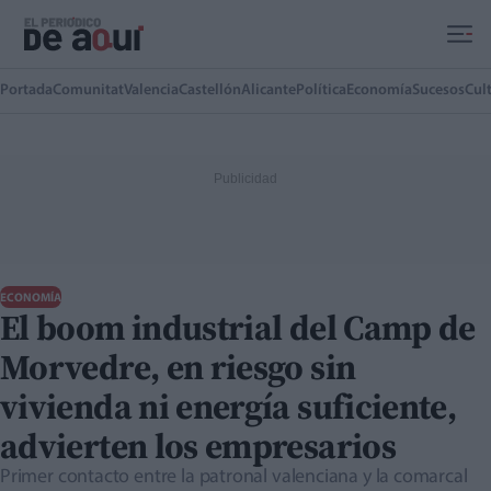
Ir al contenido principal
Portada
Comunitat
Valencia
Castellón
Alicante
Política
Economía
Sucesos
Cul
ECONOMÍA
El boom industrial del Camp de
Morvedre, en riesgo sin
vivienda ni energía suficiente,
advierten los empresarios
Primer contacto entre la patronal valenciana y la comarcal