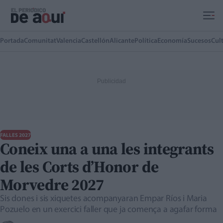
Ir al contenido principal
Portada
Comunitat
Valencia
Castellón
Alicante
Política
Economía
Sucesos
Cul
FALLES 2027
Coneix una a una les integrants
de les Corts d’Honor de
Morvedre 2027
Sis dones i sis xiquetes acompanyaran Empar Ríos i Maria
Pozuelo en un exercici faller que ja comença a agafar forma