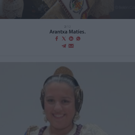
2
/12
Arantxa Matíes.