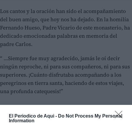
Los cantos y la oración han sido el acompañamiento
del buen amigo, que hoy nos ha dejado. En la homilía
Fernando Hueso, Padre Vicario de este monasterio, ha
dedicado emocionadas palabras en memoria del
padre Carlos.
“ …Siempre fue muy agradecido, jamás le oí decir
ningún reproche, ni para sus compañeros, ni para sus
superiores. ¡Cuánto disfrutaba acompañando a los
peregrinos en tierra santa, haciendo de estos viajes,
una profunda catequesis!”
El Periodico de Aqui -
Do Not Process My Personal
Information