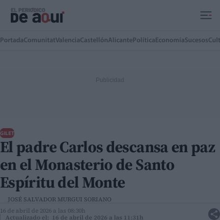
Ir al contenido principal
Portada
Comunitat
Valencia
Castellón
Alicante
Política
Economía
Sucesos
Cul
GILET
El padre Carlos descansa en paz
en el Monasterio de Santo
Espíritu del Monte
JOSÉ SALVADOR MURGUI SORIANO
16 de abril de 2026 a las 08:30h
Actualizado el: 16 de abril de 2026 a las 11:31h