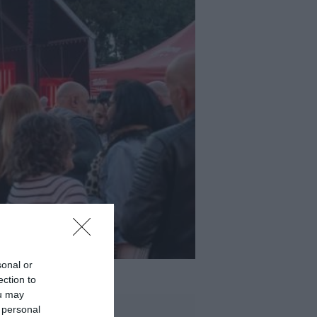
sonal or
ection to
ou may
 personal