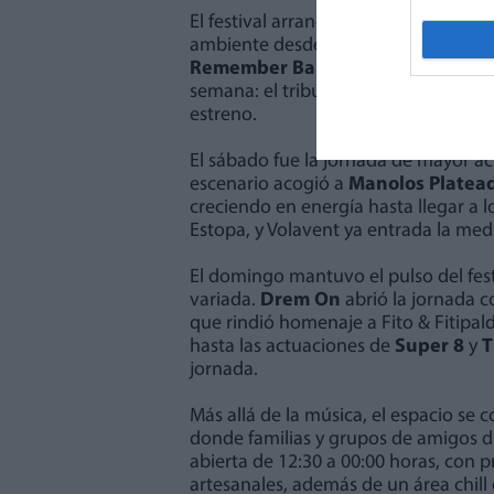
El festival arrancó el viernes con la s
ambiente desde las 18:00 horas. La
Remember Band
y culminó con uno
semana: el tributo a
Extremoduro
d
estreno.
El sábado fue la jornada de mayor act
escenario acogió a
Manolos Platea
creciendo en energía hasta llegar a 
Estopa, y Volavent ya entrada la med
El domingo mantuvo el pulso del fes
variada.
Drem On
abrió la jornada c
que rindió homenaje a Fito & Fitipal
hasta las actuaciones de
Super 8
y
T
jornada.
Más allá de la música, el espacio se
donde familias y grupos de amigos d
abierta de 12:30 a 00:00 horas, co
artesanales, además de un área chill