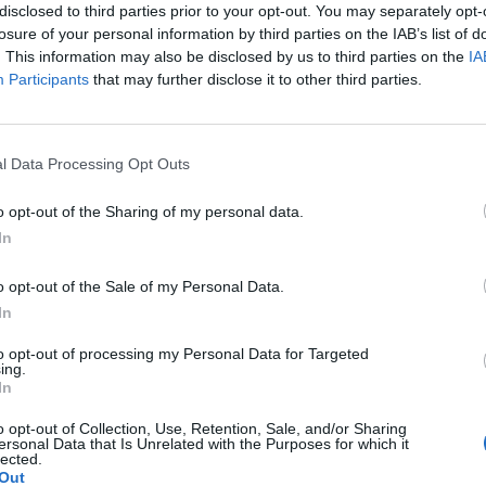
fuente preferida de Google de forma gratuita.
disclosed to third parties prior to your opt-out. You may separately opt-
losure of your personal information by third parties on the IAB’s list of
. This information may also be disclosed by us to third parties on the
IA
der a la galería de fotos completa
Participants
that may further disclose it to other third parties.
sado fin de semana una de esas citas llamadas a
ua Gerencia
de los Altos Hornos del Mediterráneo
l Data Processing Opt Outs
mera edición del
Gerencia Fest
, un nuevo festival
o este espacio histórico en un punto de
o opt-out of the Sharing of my personal data.
miliar durante cuatro intensas jornadas.
In
 de abril, el recinto —antiguo hogar de los chalés
o opt-out of the Sale of my Personal Data.
 cambiado por completo su fisonomía para acoger
ica ha sido la gran protagonista
, pero no la
In
ntes, tributos y una amplia oferta de food trucks
to opt-out of processing my Personal Data for Targeted
sada para todos los públicos.
ing.
In
biente desde el primer
o opt-out of Collection, Use, Retention, Sale, and/or Sharing
ersonal Data that Is Unrelated with the Purposes for which it
lected.
Out