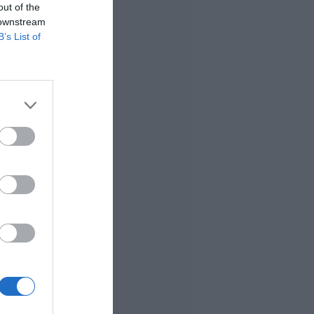
out of the
 downstream
B’s List of