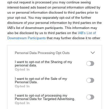
treballant intensament perquè este projecte veja la
opt-out request is processed you may continue seeing
interest-based ads based on personal information utilized by
llum ràpidament. Estos dos projectes són els nostres
us or personal information disclosed to third parties prior to
abanderats, sense oblidar la gestió diària d’altres
your opt-out. You may separately opt-out of the further
iniciatives amb terminis d’execució vigents. El meu
disclosure of your personal information by third parties on the
IAB’s list of downstream participants. This information may
propòsit és resoldre estes qüestions correctament en
also be disclosed by us to third parties on the
IAB’s List of
el que queda de mandat.
Downstream Participants
that may further disclose it to other
third parties.
En el seu discurs va destacar tres eixos:
Personal Data Processing Opt Outs
transparència, eficiència i proximitat. Com es
traduïxen estes decisions concretes en la gestió del
I want to opt-out of the Sharing of my
personal data.
dia a dia del municipi?
Opted In
I want to opt-out of the Sale of my
Considere fonamental ser transparent amb la
Personal Data.
ciutadania. La gent ha de conèixer com funciona
Opted In
realment l’Ajuntament en el seu dia a dia, una tasca
I want to opt-out of processing my
Personal Data for Targeted Advertising.
que no sempre és senzilla. Volem que els veïns siguen
Opted In
conscients tant de les facilitats com de les dificultats