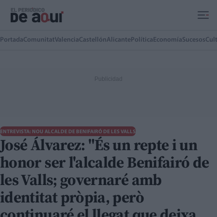
Ir al contenido principal
Portada
Comunitat
Valencia
Castellón
Alicante
Política
Economía
Sucesos
Cul
ENTREVISTA: NOU ALCALDE DE BENIFAIRÓ DE LES VALLS
José Álvarez: "És un repte i un
honor ser l'alcalde Benifairó de
les Valls; governaré amb
identitat pròpia, però
continuaré el llegat que deixa