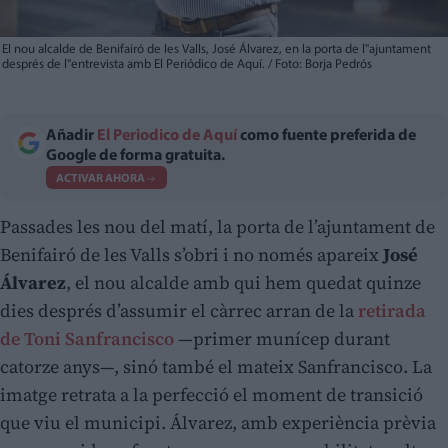
El nou alcalde de Benifairó de les Valls, José Álvarez, en la porta de l"ajuntament
després de l"entrevista amb El Periódico de Aquí. / Foto: Borja Pedrós
Añadir
El Periodico de Aquí
como fuente preferida de
Google de forma gratuita.
ACTIVAR AHORA
Passades les nou del matí, la porta de l’ajuntament de
Benifairó de les Valls s’obri i no només apareix
José
Álvarez
, el nou alcalde amb qui hem quedat quinze
dies després d’assumir el càrrec arran de la
retirada
de Toni Sanfrancisco
—primer munícep durant
catorze anys—, sinó també el mateix Sanfrancisco. La
imatge retrata a la perfecció el moment de transició
que viu el municipi. Álvarez, amb experiència prèvia