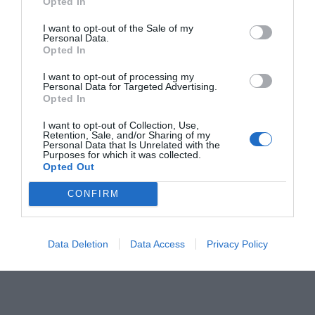
animals de companyia. I és que els
pèls urticants
Opted In
d’esta espècie poden provocar irritacions i reaccions
I want to opt-out of the Sale of my
Personal Data.
al·lèrgiques, especialment en els més sensibles.
Opted In
Des del consistori recorden que la
col·laboració veïnal
I want to opt-out of processing my
Personal Data for Targeted Advertising.
és clau
i animen la ciutadania a avisar l’Ajuntament en
Opted In
cas de detectar nius o presència de processionària en
I want to opt-out of Collection, Use,
zones on no s’haja actuat, per poder intervindre com
Retention, Sale, and/or Sharing of my
Personal Data that Is Unrelated with the
més prompte millor.
Purposes for which it was collected.
Opted Out
CONFIRM
Data Deletion
Data Access
Privacy Policy