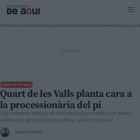
Ir al contenido principal
Portada
Comunitat
Valencia
Castellón
Alicante
Política
Economía
Sucesos
Cul
QUART DE LES VALLS
Quart de les Valls planta cara a
la processionària del pi
L'Ajuntament reforça els tractaments preventius en zones
verdes per tal de protegir arbres, veïns i mascotes
BORJA PEDRÓS