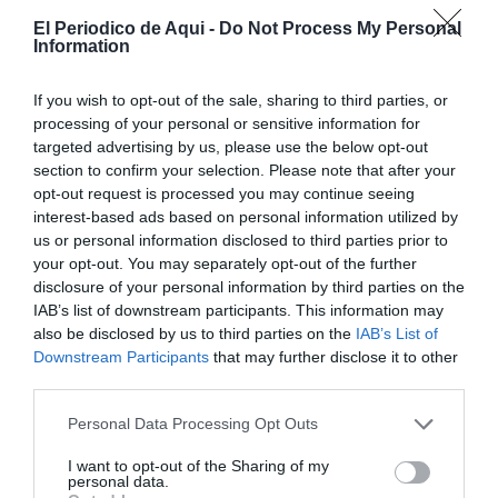
El Periodico de Aqui -
Do Not Process My Personal
Information
If you wish to opt-out of the sale, sharing to third parties, or
processing of your personal or sensitive information for
targeted advertising by us, please use the below opt-out
section to confirm your selection. Please note that after your
opt-out request is processed you may continue seeing
interest-based ads based on personal information utilized by
us or personal information disclosed to third parties prior to
your opt-out. You may separately opt-out of the further
disclosure of your personal information by third parties on the
IAB’s list of downstream participants. This information may
also be disclosed by us to third parties on the
IAB’s List of
Downstream Participants
that may further disclose it to other
third parties.
Personal Data Processing Opt Outs
Es tracta d’una intervenció pensada per a cuidar els
arbres, a més de protegir la salut de les persones i dels
I want to opt-out of the Sharing of my
personal data.