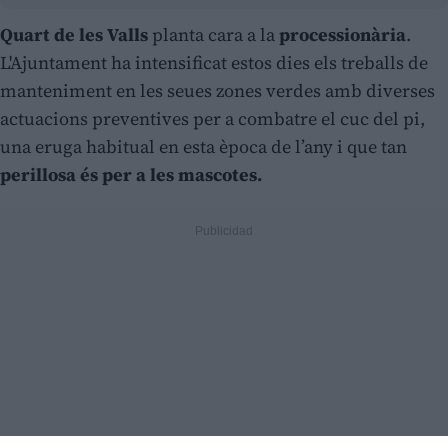
Quart de les Valls
planta cara a la
processionària
.
L'Ajuntament ha intensificat estos dies els treballs de
manteniment en les seues zones verdes amb diverses
actuacions preventives per a combatre el cuc del pi,
una eruga habitual en esta època de l’any i que tan
perillosa és per a les mascotes.