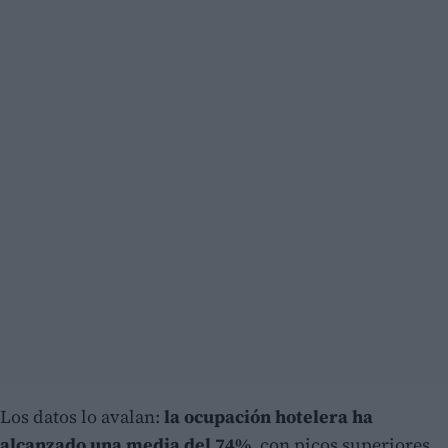
Los datos lo avalan:
la ocupación hotelera ha
alcanzado una media del 74%
, con picos superiores