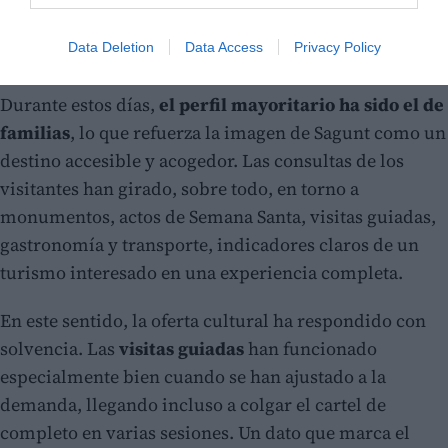
Data Deletion
Data Access
Privacy Policy
Durante estos días,
el perfil mayoritario ha sido el de
familias
, lo que refuerza la imagen de Sagunt como un
destino accesible y acogedor. Las consultas de los
visitantes han girado, sobre todo, en torno a
monumentos, actos de Semana Santa, visitas guiadas,
gastronomía y transporte, indicadores claros de un
turismo interesado en una experiencia completa.
En este sentido, la oferta cultural ha respondido con
solvencia. Las
visitas guiadas
han funcionado
especialmente bien cuando se han ajustado a la
demanda, llegando incluso a colgar el cartel de
completo en varias sesiones. Un dato que marca el