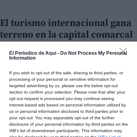
El turismo internacional gana
terreno en la capital comarcal
Pero Sagunt también mira hacia fuera. El turismo
El Periodico de Aqui -
Do Not Process My Personal
internacional gana terreno, con presencia destacada
Information
de visitantes de
Reino Unido, Francia, Alemania y
If you wish to opt-out of the sale, sharing to third parties, or
Países Bajos
. En enclaves patrimoniales como la Casa
processing of your personal or sensitive information for
dels Berenguer, este crecimiento ha sido
targeted advertising by us, please use the below opt-out
especialmente visible, confirmando el potencial del
section to confirm your selection. Please note that after your
opt-out request is processed you may continue seeing
municipio en mercados europeos.
interest-based ads based on personal information utilized by
us or personal information disclosed to third parties prior to
your opt-out. You may separately opt-out of the further
disclosure of your personal information by third parties on the
IAB’s list of downstream participants. This information may
also be disclosed by us to third parties on the
IAB’s List of