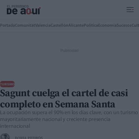
Ir al contenido principal
Portada
Comunitat
Valencia
Castellón
Alicante
Política
Economía
Sucesos
Cul
TURISMO
Sagunt cuelga el cartel de casi
completo en Semana Santa
La ocupación supera el 90% en los días clave, con un turismo
mayoritariamente nacional y creciente presencia
internacional
BORJA PEDRÓS