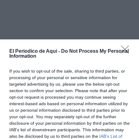
El Periodico de Aqui -
Do Not Process My Personal
Information
If you wish to opt-out of the sale, sharing to third parties, or
processing of your personal or sensitive information for
targeted advertising by us, please use the below opt-out
section to confirm your selection. Please note that after your
opt-out request is processed you may continue seeing
interest-based ads based on personal information utilized by
us or personal information disclosed to third parties prior to
La obra también ha incluido la
renovación del firme
y
your opt-out. You may separately opt-out of the further
disclosure of your personal information by third parties on the
la
mejora de la señalización
en todo el tramo de
IAB’s list of downstream participants. This information may
acceso al municipio, con el objetivo de reforzar la
also be disclosed by us to third parties on the
IAB’s List of