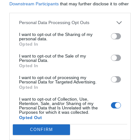
seguridad y la visibilidad en un punto de elevada
Downstream Participants
that may further disclose it to other
third parties.
afluencia de vehículos.
Personal Data Processing Opt Outs
I want to opt-out of the Sharing of my
personal data.
Opted In
I want to opt-out of the Sale of my
Personal Data.
Opted In
I want to opt-out of processing my
Personal Data for Targeted Advertising.
Opted In
I want to opt-out of Collection, Use,
Retention, Sale, and/or Sharing of my
Personal Data that Is Unrelated with the
Las obras en la zona de entrada a Segart incluyen la mejora del firme, nueva
Purposes for which it was collected.
señalización y la conexión peatonal con el nuevo aparcamiento habilitado junto a
Opted Out
la variante. /
EPDA
CONFIRM
Nuevo itinerario peatonal hacia la Ruta de