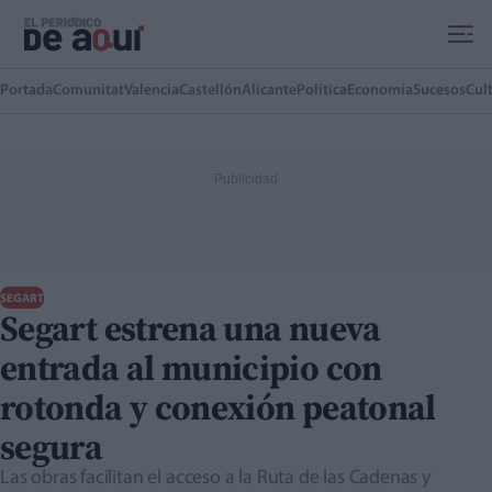
Ir al contenido principal
Portada
Comunitat
Valencia
Castellón
Alicante
Política
Economía
Sucesos
Cul
SEGART
Segart estrena una nueva
entrada al municipio con
rotonda y conexión peatonal
segura
Las obras facilitan el acceso a la Ruta de las Cadenas y