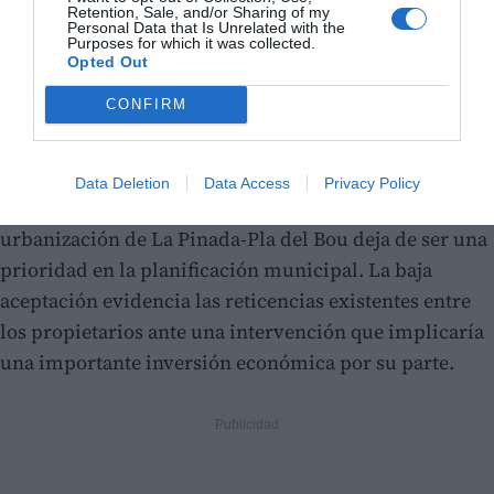
Retention, Sale, and/or Sharing of my
Personal Data that Is Unrelated with the
Purposes for which it was collected.
El proyecto dejará de ser una
Opted Out
prioridad en la planificación
CONFIRM
municipal
Data Deletion
Data Access
Privacy Policy
A la vista de estos resultados, el proyecto de
urbanización de La Pinada-Pla del Bou deja de ser una
prioridad en la planificación municipal. La baja
aceptación evidencia las reticencias existentes entre
los propietarios ante una intervención que implicaría
una importante inversión económica por su parte.