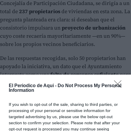
Concejalía de Participación Ciudadana, se dirigía a un
total de
237 propietarios
de viviendas en esta zona. La
pregunta planteada era clara: si deseaban que el
consistorio impulsara un
proyecto de urbanización
cuyo coste recaería mayoritariamente —en un 90%—
sobre los propios vecinos beneficiarios.
De las respuestas recogidas, solo 50 propietarios han
apoyado la iniciativa, un dato que el Ayuntamiento
interpreta como una
falta de consenso suficiente
para
abordar la actuación en el corto plazo.
El Periodico de Aqui -
Do Not Process My Personal
Information
If you wish to opt-out of the sale, sharing to third parties, or
processing of your personal or sensitive information for
targeted advertising by us, please use the below opt-out
section to confirm your selection. Please note that after your
opt-out request is processed you may continue seeing