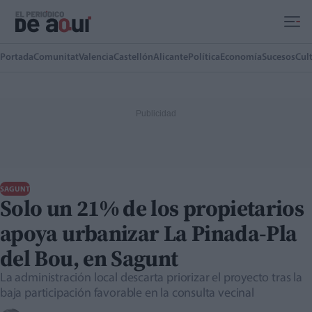
Ir al contenido principal
Portada
Comunitat
Valencia
Castellón
Alicante
Política
Economía
Sucesos
Cul
SAGUNT
Solo un 21% de los propietarios
apoya urbanizar La Pinada-Pla
del Bou, en Sagunt
La administración local descarta priorizar el proyecto tras la
baja participación favorable en la consulta vecinal