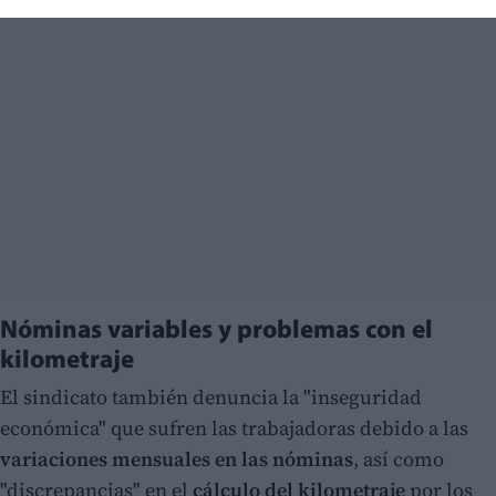
Nóminas variables y problemas con el
kilometraje
El sindicato también denuncia la "inseguridad
económica" que sufren las trabajadoras debido a las
variaciones mensuales en las nóminas
, así como
"discrepancias" en el
cálculo del kilometraje
por los