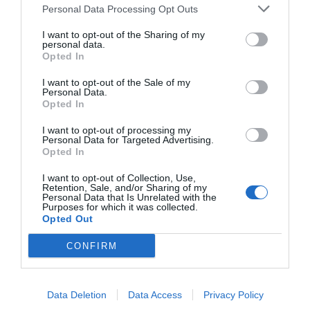
Personal Data Processing Opt Outs
Palancia,
Minerva Almor
, considera “imprescindible”
abrir un proceso de concienciación sobre los límites y
I want to opt-out of the Sharing of my
personal data.
competencias de este servicio.
Opted In
I want to opt-out of the Sale of my
Personal Data.
Opted In
I want to opt-out of processing my
Personal Data for Targeted Advertising.
Opted In
I want to opt-out of Collection, Use,
Retention, Sale, and/or Sharing of my
Personal Data that Is Unrelated with the
Purposes for which it was collected.
Opted Out
CONFIRM
Data Deletion
Data Access
Privacy Policy