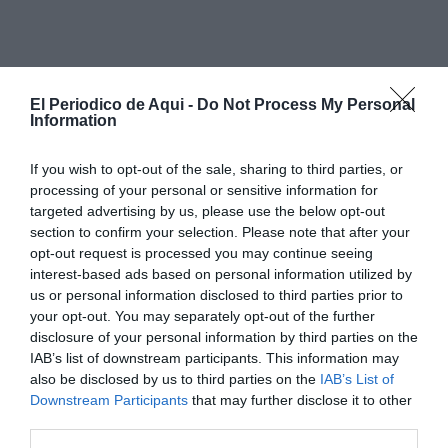
El Periodico de Aqui -
Do Not Process My Personal
Information
If you wish to opt-out of the sale, sharing to third parties, or
processing of your personal or sensitive information for
targeted advertising by us, please use the below opt-out
section to confirm your selection. Please note that after your
Entre ellas, mencionan
lavar cortinas, planchar ropa
opt-out request is processed you may continue seeing
interest-based ads based on personal information utilized by
de toda la familia o actuar como empleadas del
us or personal information disclosed to third parties prior to
hogar,
una situación que atribuyen, en parte, al
your opt-out. You may separately opt-out of the further
desconocimiento social sobre qué funciones
disclosure of your personal information by third parties on the
IAB’s list of downstream participants. This information may
corresponden realmente al SAD.
also be disclosed by us to third parties on the
IAB’s List of
Downstream Participants
that may further disclose it to other
La secretaria general de Sanidad y Sectores
third parties.
Sociosanitarios de CCOO Camp de Morvedre y Alto