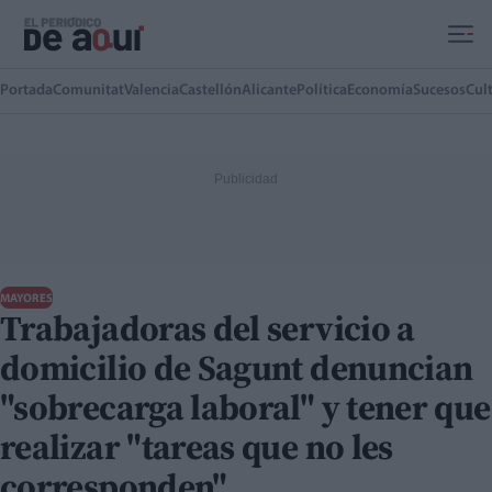
Ir al contenido principal
Portada
Comunitat
Valencia
Castellón
Alicante
Política
Economía
Sucesos
Cul
MAYORES
Trabajadoras del servicio a
domicilio de Sagunt denuncian
"sobrecarga laboral" y tener que
realizar "tareas que no les
corresponden"