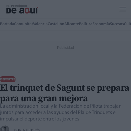
Ir al contenido principal
Portada
Comunitat
Valencia
Castellón
Alicante
Política
Economía
Sucesos
Cul
DEPORTES
El trinquet de Sagunt se prepara
para una gran mejora
La administración local y la Federación de Pilota trabajan
juntos para acceder a las ayudas del Pla de Trinquets e
impulsar el deporte entre los jóvenes
BORJA PEDRÓS