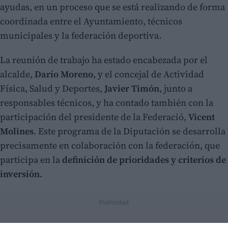
ayudas, en un proceso que se está realizando de forma
coordinada entre el Ayuntamiento, técnicos
municipales y la federación deportiva.
La reunión de trabajo ha estado encabezada por el
alcalde,
Darío Moreno
, y el concejal de Actividad
Física, Salud y Deportes,
Javier Timón
, junto a
responsables técnicos, y ha contado también con la
participación del presidente de la Federació,
Vicent
Molines
. Este programa de la Diputación se desarrolla
precisamente en colaboración con la federación, que
participa en la
definición de prioridades y criterios de
inversión.