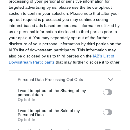
processing of your personal or sensitive information for
targeted advertising by us, please use the below opt-out
section to confirm your selection. Please note that after your
opt-out request is processed you may continue seeing
interest-based ads based on personal information utilized by
El Consistorio pretende convertir este espacio en un
us or personal information disclosed to third parties prior to
punto de encuentro “lúdico y formativo”
dirigido
your opt-out. You may separately opt-out of the further
disclosure of your personal information by third parties on the
especialmente a jóvenes de entre 14 y 18 años, una
IAB’s list of downstream participants. This information may
franja de edad que, según reconoce el alcalde,
Carlos
also be disclosed by us to third parties on the
IAB’s List of
Gil
, carece de una oferta específica en el municipio.
Downstream Participants
that may further disclose it to other
third parties.
“Tenemos recursos para la infancia y para las
personas mayores, pero nos faltaba cubrir este tramo”,
Personal Data Processing Opt Outs
explica.
I want to opt-out of the Sharing of my
personal data.
El proyecto contempla la creación de un espacio
Opted In
atractivo para los jóvenes,
con pantallas y zonas de
I want to opt-out of the Sale of my
Personal Data.
uso libre, además del traslado de la biblioteca
Opted In
municipal
a estas instalaciones. La actuación