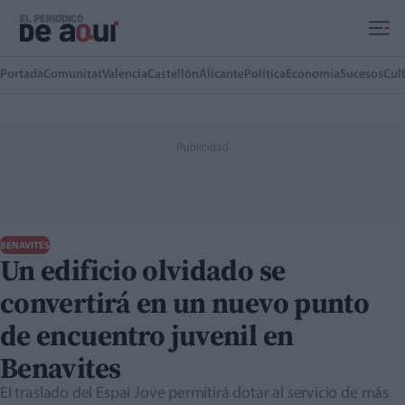
Ir al contenido principal
Portada
Comunitat
Valencia
Castellón
Alicante
Política
Economía
Sucesos
Cul
BENAVITES
Un edificio olvidado se
convertirá en un nuevo punto
de encuentro juvenil en
Benavites
El traslado del Espai Jove permitirá dotar al servicio de más