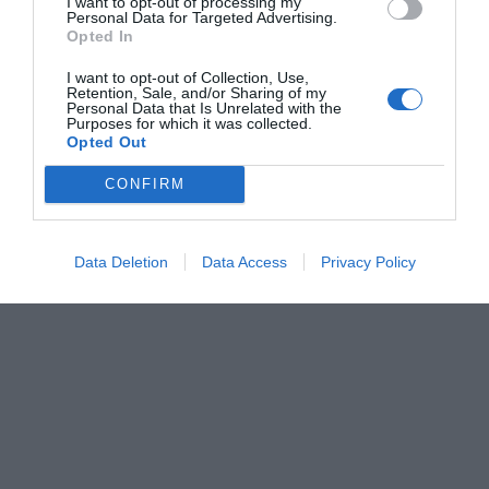
I want to opt-out of processing my
requerirá una inversión aproximada de
65.000 euros
,
Personal Data for Targeted Advertising.
destinada principalmente a solucionar los problemas
Opted In
estructurales del inmueble, como la
I want to opt-out of Collection, Use,
Retention, Sale, and/or Sharing of my
impermeabilización del techo y la renovación del
Personal Data that Is Unrelated with the
Purposes for which it was collected.
suelo, deteriorado por las filtraciones.
Opted Out
CONFIRM
Data Deletion
Data Access
Privacy Policy