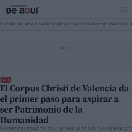
Ir al contenido principal
Portada
Comunitat
Valencia
Castellón
Alicante
Política
Economía
Sucesos
Cul
FIESTAS
El Corpus Christi de Valencia da
el primer paso para aspirar a
ser Patrimonio de la
Humanidad
Compromís propone impulsar una candidatura conjunta con