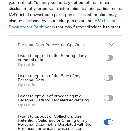
your opt-out. You may separately opt-out of the further
Comunitat.
disclosure of your personal information by third parties on the
IAB’s list of downstream participants. This information may
also be disclosed by us to third parties on the
IAB’s List of
Downstream Participants
that may further disclose it to other
third parties.
Personal Data Processing Opt Outs
I want to opt-out of the Sharing of my
personal data.
Opted In
I want to opt-out of the Sale of my
Personal Data.
Opted In
La Moma, una figura central en el Corpus Christi. /
EPDA
I want to opt-out of processing my
Personal Data for Targeted Advertising.
Opted In
Una candidatura de todo el territorio
valenciano
I want to opt-out of Collection, Use,
Retention, Sale, and/or Sharing of my
La propuesta busca precisamente que la
candidatura
Personal Data that Is Unrelated with the
Purposes for which it was collected.