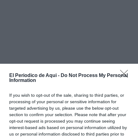
El Periodico de Aqui -
Do Not Process My Personal
Information
If you wish to opt-out of the sale, sharing to third parties, or
“La candidatura tiene que entender el Corpus como
processing of your personal or sensitive information for
una
expresión compartida de la cultura popular
targeted advertising by us, please use the below opt-out
section to confirm your selection. Please note that after your
valenciana
”, sostiene Fuset, que recuerda que la
opt-out request is processed you may continue seeing
influencia de la celebración de València se extendió
interest-based ads based on personal information utilized by
durante siglos a muchos otros municipios de la
us or personal information disclosed to third parties prior to