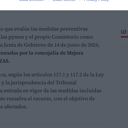
ncremento de los niveles de ruido en la
o que evalúe las medidas preventivas
LO
 las pymes y el propio Consistorio como
a Junta de Gobierno de 14 de junio de 2024,
oradas por la concejalía de Mejora
 ZAS.
a, según los artículos 117.1 y 117.2 de la Ley
y la jurisprudencia del Tribunal
la entrada en vigor de las medidas incluidas
o resuelva el recurso, con el objetivo de
os afectados.