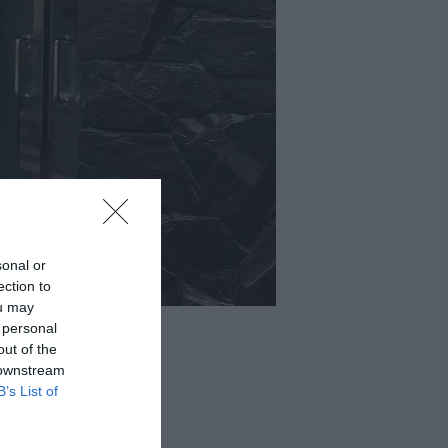
sonal or
ection to
ou may
 personal
out of the
 downstream
B’s List of