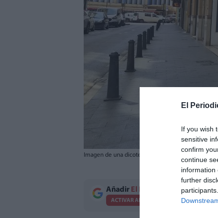
El Periodi
If you wish 
sensitive in
confirm you
Imagen de una dicoteca de Russafa afectada por la
continue se
information 
further disc
Añadir
El Periodico de Aquí
como 
participants
Downstream 
ACTIVAR AHORA