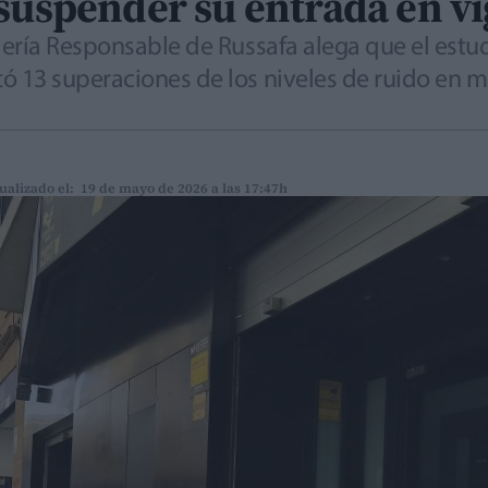
 suspender su entrada en v
lería Responsable de Russafa alega que el estu
13 superaciones de los niveles de ruido en má
ualizado el: 19 de mayo de 2026 a las 17:47h