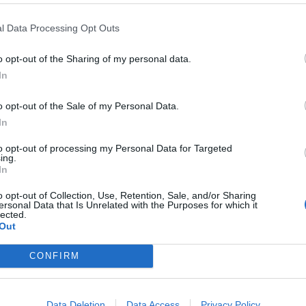
Responsable de Russafa, con el apoyo de la
ecas de Valencia y la Coordinadora del Ocio y
l Data Processing Opt Outs
ncia, ha anunciado la presentación de un
o opt-out of the Sharing of my personal data.
untamiento de València
tras la publicación de
In
ZAS) de Russafa en el DOGV este martes 19
o opt-out of the Sale of my Personal Data.
In
del estudio sonométrico realizado por el
to opt-out of processing my Personal Data for Targeted
23 en la calle Tomasos, que
según técnicos e
ing.
In
 pone de manifiesto "la inconsistencia de sus
tectó 13 superaciones de los niveles de ruido
o opt-out of Collection, Use, Retention, Sale, and/or Sharing
ersonal Data that Is Unrelated with the Purposes for which it
s evaluadas a partir de las cuatro de la
lected.
Out
siva de las discotecas, lo que los colectivos
pecto a las medidas adoptadas.
CONFIRM
na situación "paradójica": las medidas
limitan la actividad de las discotecas
Data Deletion
Data Access
Privacy Policy