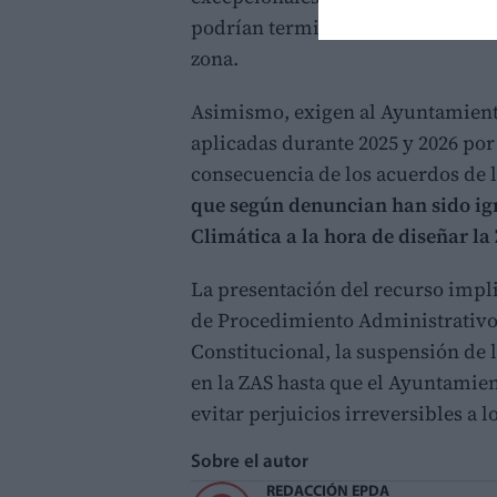
podrían terminar provocando un i
zona.
Asimismo, exigen al Ayuntamient
aplicadas durante 2025 y 2026 por
consecuencia de los acuerdos de l
que según denuncian han sido ign
Climática a la hora de diseñar la
La presentación del recurso implic
de Procedimiento Administrativo 
Constitucional, la suspensión de 
en la ZAS hasta que el Ayuntamient
evitar perjuicios irreversibles a l
Sobre el autor
REDACCIÓN EPDA