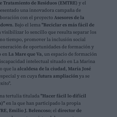
de Tratamiento de Residuos (EMTRE)
y el
esentado una innovadora campaña de
boración con el proyecto
Asesores de la
ndown
. Bajo el lema
"Reciclar es más fácil de
a visibilizar lo sencillo que resulta separar los
smo tiempo, promover la inclusión social
 generación de oportunidades de formación y
o en
La Mare que Va
, un espacio de formación
iscapacidad intelectual situado en La Marina
o que la
alcaldesa de la ciudad
,
María José
especial y en cuya
futura ampliación
ya se
xito".
a tertulia titulada
"Hacer fácil lo difícil
s)"
en la que han participado la propia
TRE
,
Emilio J. Belencoso
; el
director de