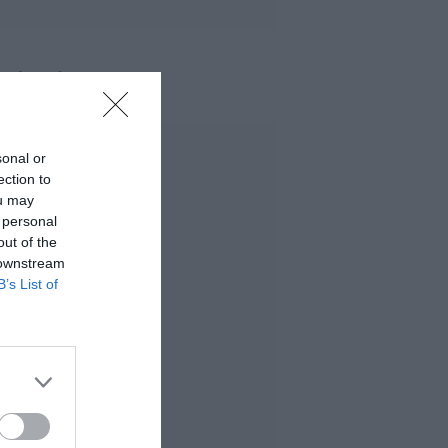
 MÁS LEÍDO
sonal or
ection to
ou may
 personal
out of the
 downstream
B’s List of