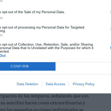
In
o opt-out of the Sale of my Personal Data.
In
to opt-out of processing my Personal Data for Targeted
EPDA
ing.
In
ción y el reciclaje
o opt-out of Collection, Use, Retention, Sale, and/or Sharing
osé Catalá
ha puesto en valor el compromiso
ersonal Data that Is Unrelated with the Purposes for which it
lected.
mbiente, destacando que gracias a las
Out
mientas de concienciación se ha logrado que
CONFIRM
esiduos supere el 34%
. Debido a este notable
nal y al compromiso del consistorio, la
procedido a "aumentar la frecuencia de
Data Deletion
Data Access
Privacy Policy
ntenedores de papel, cartón y plástico". Catalá
icipación de las Amparos, señalando que son
su sencillez hacen cosas extraordinarias y
ómo las pequeñas acciones individuales se