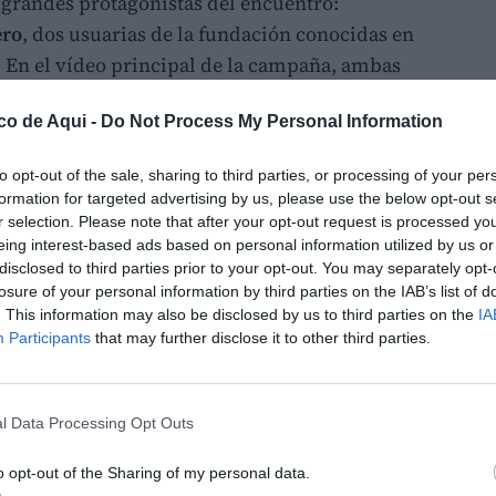
s grandes protagonistas del encuentro:
ero
, dos usuarias de la fundación conocidas en
. En el vídeo principal de la campaña, ambas
LO
productos cotidianos de la cesta de la compra
co de Aqui -
Do Not Process My Personal Information
irecta, en qué contenedor debe depositarse
a garantizar su correcto reciclaje.
to opt-out of the sale, sharing to third parties, or processing of your per
formation for targeted advertising by us, please use the below opt-out s
r selection. Please note that after your opt-out request is processed y
eing interest-based ads based on personal information utilized by us or
disclosed to third parties prior to your opt-out. You may separately opt-
losure of your personal information by third parties on the IAB’s list of
. This information may also be disclosed by us to third parties on the
IA
Participants
that may further disclose it to other third parties.
l Data Processing Opt Outs
o opt-out of the Sharing of my personal data.