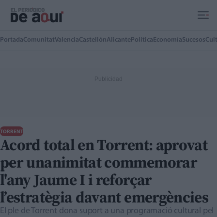
Ir al contenido principal
Portada
Comunitat
Valencia
Castellón
Alicante
Política
Economía
Sucesos
Cul
TORRENT
Acord total en Torrent: aprovat
per unanimitat commemorar
l'any Jaume I i reforçar
l’estratègia davant emergències
El ple de Torrent dona suport a una programació cultural pel