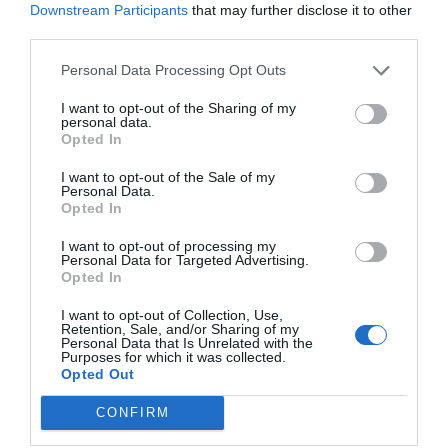
Programació cultural i posada en valor
Downstream Participants
that may further disclose it to other
del patrimoni
third parties.
Personal Data Processing Opt Outs
La
Regidoria de Cultura
treballa ja en el disseny d’una
I want to opt-out of the Sharing of my
agenda transversal que integrarà propostes de
personal data.
Opted In
diferents àrees municipals i recollirà les aportacions
dels grups polítics.
I want to opt-out of the Sale of my
Personal Data.
Opted In
I want to opt-out of processing my
Personal Data for Targeted Advertising.
Opted In
I want to opt-out of Collection, Use,
Retention, Sale, and/or Sharing of my
Personal Data that Is Unrelated with the
Purposes for which it was collected.
Opted Out
CONFIRM