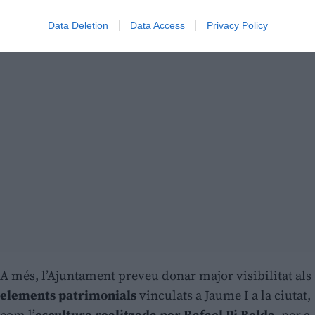
Data Deletion
Data Access
Privacy Policy
A més, l’Ajuntament preveu donar major visibilitat als
elements patrimonials
vinculats a Jaume I a la ciutat,
com l’
escultura realitzada per Rafael Pi Belda
, per a