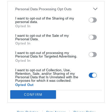
Personal Data Processing Opt Outs
I want to opt-out of the Sharing of my
personal data.
Opted In
I want to opt-out of the Sale of my
Personal Data.
Opted In
I want to opt-out of processing my
Personal Data for Targeted Advertising.
Opted In
I want to opt-out of Collection, Use,
Retention, Sale, and/or Sharing of my
Personal Data that Is Unrelated with the
Purposes for which it was collected.
Opted Out
Entre las mejoras más destacadas que ya se pueden
disfrutar en el recinto sobresale la incorporación de
CONFIRM
nuevas atracciones infantiles
. El Ayuntamiento ha
querido reforzar de manera clara el carácter inclusivo