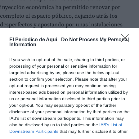
inyección económica ha permitido renovar por
completo el espacio público, dejando atrás los
desperfectos y apostando por unas instalaciones
modernas, accesibles y totalmente adaptadas a las
El Periodico de Aqui -
Do Not Process My Personal
necesidades de los niños y niñas del municipio.
Information
If you wish to opt-out of the sale, sharing to third parties, or
processing of your personal or sensitive information for
targeted advertising by us, please use the below opt-out
section to confirm your selection. Please note that after your
opt-out request is processed you may continue seeing
interest-based ads based on personal information utilized by
us or personal information disclosed to third parties prior to
your opt-out. You may separately opt-out of the further
disclosure of your personal information by third parties on the
IAB’s list of downstream participants. This information may
also be disclosed by us to third parties on the
IAB’s List of
Downstream Participants
that may further disclose it to other
third parties.