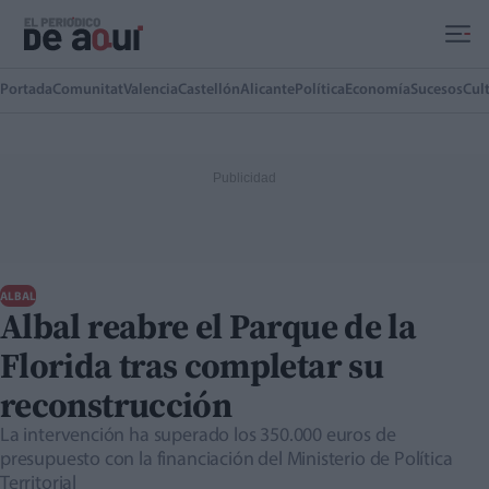
Ir al contenido principal
Portada
Comunitat
Valencia
Castellón
Alicante
Política
Economía
Sucesos
Cul
ALBAL
Albal reabre el Parque de la
Florida tras completar su
reconstrucción
La intervención ha superado los 350.000 euros de
presupuesto con la financiación del Ministerio de Política
Territorial