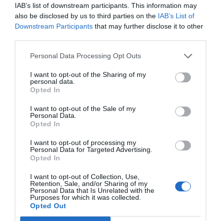
han logrado identificar a los posibles responsables
.
IAB’s list of downstream participants. This information may
also be disclosed by us to third parties on the
IAB’s List of
Las primeras investigaciones apuntan a que se trata de
Downstream Participants
that may further disclose it to other
un
acto incívico protagonizado por menores de
third parties.
edad
.
Personal Data Processing Opt Outs
Las familias de los menores implicados han
I want to opt-out of the Sharing of my
personal data.
trasladado sus
disculpas
al
Ayuntamiento
y han
Opted In
manifestado su disposición a
asumir el coste de los
I want to opt-out of the Sale of my
daños ocasionados
. Por su parte, los servicios
Personal Data.
municipales de mantenimiento actuaron con rapidez
Opted In
y ya han procedido a la
eliminación completa de las
I want to opt-out of processing my
Personal Data for Targeted Advertising.
pintadas
.
Opted In
I want to opt-out of Collection, Use,
Retention, Sale, and/or Sharing of my
Personal Data that Is Unrelated with the
Purposes for which it was collected.
Opted Out