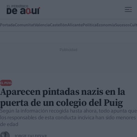
Ir al contenido principal
Portada
Comunitat
Valencia
Castellón
Alicante
Política
Economía
Sucesos
Cul
EL PUIG
Aparecen pintadas nazis en la
puerta de un colegio del Puig
Según la información recogida hasta ahora, todo apunta que
los responsables de esta conducta incívica han sido menores
de edad
JORGE ZALDIVAR