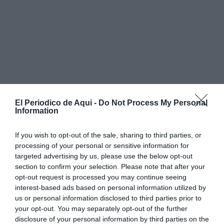
El Periodico de Aqui -
Do Not Process My Personal
Information
If you wish to opt-out of the sale, sharing to third parties, or
processing of your personal or sensitive information for
targeted advertising by us, please use the below opt-out
section to confirm your selection. Please note that after your
opt-out request is processed you may continue seeing
interest-based ads based on personal information utilized by
us or personal information disclosed to third parties prior to
Ante la gravedad de los hechos, los agentes reforzaron
your opt-out. You may separately opt-out of the further
la
vigilancia en la zona
y, según fuentes municipales,
disclosure of your personal information by third parties on the