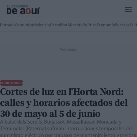
Ir al contenido principal
Portada
Comunitat
Valencia
Castellón
Alicante
Política
Economía
Sucesos
Cul
L'HORTA NORD
Cortes de luz en l'Horta Nord:
calles y horarios afectados del
30 de mayo al 5 de junio
Albalat dels Sorells, Burjassot, Massalfassar, Moncada y
Terramelar (Paterna) sufrirán interrupciones temporales del
suministro eléctrico por trabajos de mantenimiento y mejora