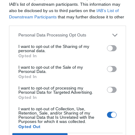
IAB’s list of downstream participants. This information may
also be disclosed by us to third parties on the
IAB’s List of
Downstream Participants
that may further disclose it to other
third parties.
Los cortes tendrán una duración variable, desde
Personal Data Processing Opt Outs
interrupciones de apenas media hora hasta
I want to opt-out of the Sharing of my
actuaciones de varias horas en urbanizaciones y calles
personal data.
Opted In
concretas.
I want to opt-out of the Sale of my
Personal Data.
La compañía recomienda
desconectar aparatos
Opted In
sensibles
y recuerda que el suministro podría
I want to opt-out of processing my
restablecerse antes de la hora prevista sin previo
Personal Data for Targeted Advertising.
aviso.
Opted In
I want to opt-out of Collection, Use,
Retention, Sale, and/or Sharing of my
Personal Data that Is Unrelated with the
Purposes for which it was collected.
Opted Out