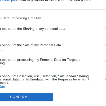
ondiente al año 2025 en el municipio, estudio
s.
l Data Processing Opt Outs
 la empresa con el objetivo de conocer el
n respecto al servicio de su compañía
o opt-out of the Sharing of my personal data.
 año analizado, Aigües de l’Horta ha
In
0 clientes definida como mayores de edad de
o opt-out of the Sale of my Personal Data.
s en la contratación de suministros.
In
ión global de los usuarios del servicio se ha
to opt-out of processing my Personal Data for Targeted
ing.
 anterior. De esta manera, el 66% de los
In
os con el servicio prestado por Aigües de
o opt-out of Collection, Use, Retention, Sale, and/or Sharing
eptable, lo que supone que el 94% de la
ersonal Data that Is Unrelated with the Purposes for which it
lected.
 porcentaje de usuarios satisfechos se ha
Out
ntuales con respecto al año anterior, y la
ha incrementado en un 0,38 alcanzando una
CONFIRM