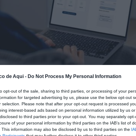
co de Aqui -
Do Not Process My Personal Information
to opt-out of the sale, sharing to third parties, or processing of your per
formation for targeted advertising by us, please use the below opt-out s
fuente preferida de Google de forma gratuita.
r selection. Please note that after your opt-out request is processed y
eing interest-based ads based on personal information utilized by us or
disclosed to third parties prior to your opt-out. You may separately opt-
 del grupo Veolia y suministradora del
losure of your personal information by third parties on the IAB’s list of
levado a cabo recientemente su “Encuesta de
. This information may also be disclosed by us to third parties on the
IA
Participants
that may further disclose it to other third parties.