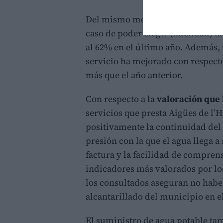
Del mismo modo, el porcentaje de
caso de poder elegir (fidelidad)
al 62% en el último año. Además, 
servicio ha mejorado con respect
más que el año anterior.
Con respecto a la
valoración que
servicios que presta Aigües de l’
positivamente la continuidad del 
presión con la que el agua llega a 
factura y la facilidad de compren
indicadores más valorados por lo
los consultados aseguran no habe
alcantarillado del municipio en e
El suministro de agua potable tam