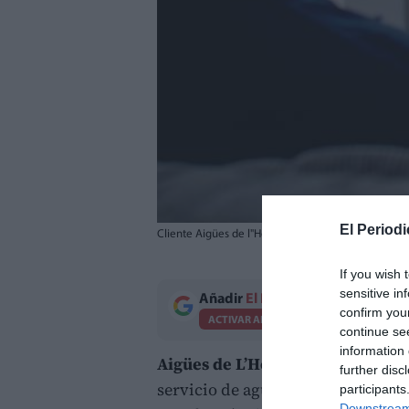
El Periodi
Cliente Aigües de l"Horta
If you wish 
sensitive in
Añadir
El Periodico de Aquí
como 
confirm you
ACTIVAR AHORA
continue se
information 
Aigües de L’Horta
, empresa mixta
further disc
servicio de agua en Torrent, ha l
participants
Downstream 