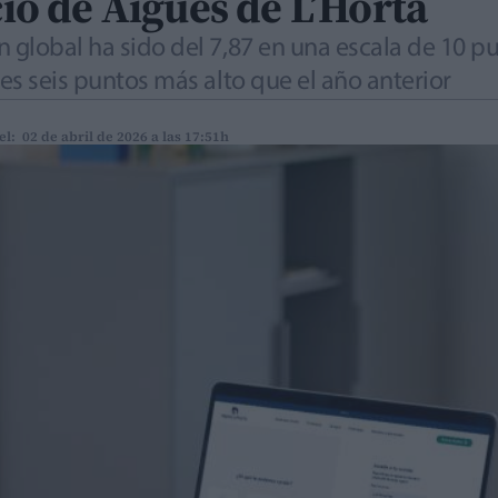
cio de Aigües de L’Horta
n global ha sido del 7,87 en una escala de 10 pu
 es seis puntos más alto que el año anterior
el: 02 de abril de 2026 a las 17:51h