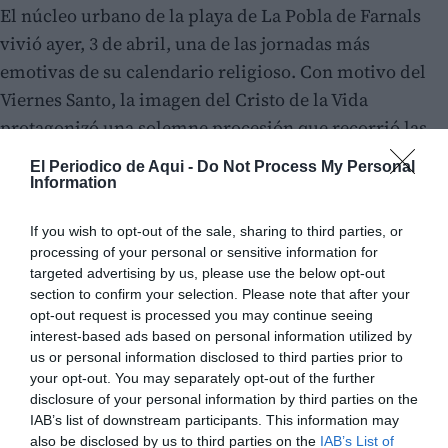
El núcleo urbano de la playa de La Pobla de Farnals
vivió ayer, 3 de abril, una de las jornadas más
emotivas de su calendario religioso. Con motivo del
Viernes Santo, la imagen del Cristo de la Vida
protagonizó una solemne procesión que recorrió las
calles de la zona marítima.
El Periodico de Aqui -
Do Not Process My Personal
Information
If you wish to opt-out of the sale, sharing to third parties, or
processing of your personal or sensitive information for
targeted advertising by us, please use the below opt-out
section to confirm your selection. Please note that after your
opt-out request is processed you may continue seeing
interest-based ads based on personal information utilized by
us or personal information disclosed to third parties prior to
your opt-out. You may separately opt-out of the further
disclosure of your personal information by third parties on the
IAB’s list of downstream participants. This information may
also be disclosed by us to third parties on the
IAB’s List of