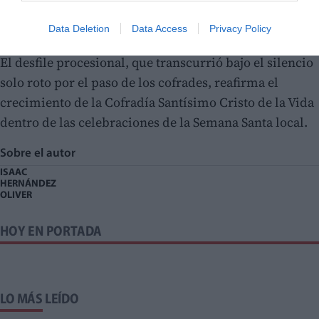
ambiente de profundo respeto y fervor, consolidando
esta tradición.
Data Deletion
Data Access
Privacy Policy
El desfile procesional, que transcurrió bajo el silencio
solo roto por el paso de los cofrades, reafirma el
crecimiento de la Cofradía Santísimo Cristo de la Vida
dentro de las celebraciones de la Semana Santa local.
Sobre el autor
ISAAC
HERNÁNDEZ
OLIVER
HOY EN PORTADA
LO MÁS LEÍDO