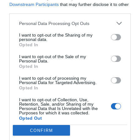
Downstream Participants
that may further disclose it to other
third parties.
Personal Data Processing Opt Outs
I want to opt-out of the Sharing of my
personal data.
Opted In
I want to opt-out of the Sale of my
Personal Data.
Opted In
I want to opt-out of processing my
Personal Data for Targeted Advertising.
Opted In
I want to opt-out of Collection, Use,
Retention, Sale, and/or Sharing of my
Personal Data that Is Unrelated with the
Purposes for which it was collected.
Cargado a hombros por los miembros de su cofradía,
Opted Out
el Cristo partió desde la Parroquia de Nuestra Señora
CONFIRM
del Carmen acompañado de vecinos y visitantesen un