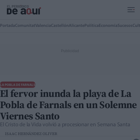
Ir al contenido principal
Portada
Comunitat
Valencia
Castellón
Alicante
Política
Economía
Sucesos
Cul
LA POBLA DE FARNALS
El fervor inunda la playa de La
Pobla de Farnals en un Solemne
Viernes Santo
El Cristo de la Vida volvió a procesionar en Semana Santa
ISAAC HERNÁNDEZ OLIVER