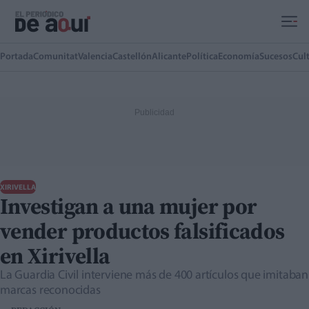
Ir al contenido principal
Portada
Comunitat
Valencia
Castellón
Alicante
Política
Economía
Sucesos
Cul
XIRIVELLA
Investigan a una mujer por
vender productos falsificados
en Xirivella
La Guardia Civil interviene más de 400 artículos que imitaban
marcas reconocidas