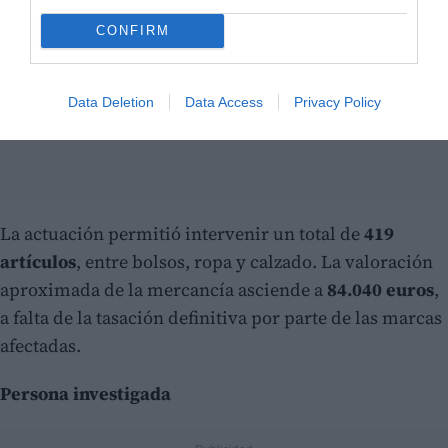
CONFIRM
Data Deletion
Data Access
Privacy Policy
La actuación permitió intervenir un total de
419
artículos
, entre bolsos, ropa y calzado. La valoración
aproximada de la mercancía asciende a
84.040 euros
,
a falta de la tasación definitiva por parte de las marcas
afectadas.
Persona investigada