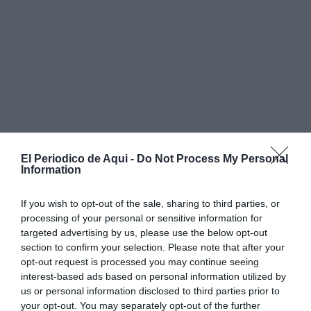
El Periodico de Aqui -
Do Not Process My Personal
Information
If you wish to opt-out of the sale, sharing to third parties, or
processing of your personal or sensitive information for
Los productos presentaban
logotipos, emblemas y
targeted advertising by us, please use the below opt-out
distintivos
similares a los originales, además de
section to confirm your selection. Please note that after your
opt-out request is processed you may continue seeing
ofrecerse a un precio considerablemente inferior al
interest-based ads based on personal information utilized by
habitual en el mercado.
us or personal information disclosed to third parties prior to
your opt-out. You may separately opt-out of the further